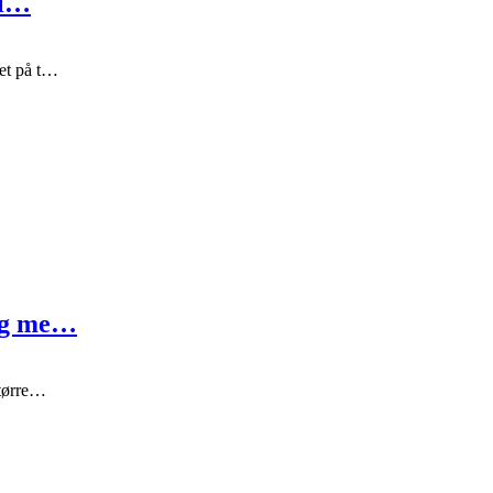
il…
get på t…
 og me…
 tørre…