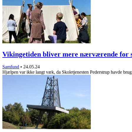
Vikingetiden bliver mere nærværende for
Samfund
•
24.05.24
Hjælpen var ikke langt væk, da Skoletjenesten Pederstrup havde bru