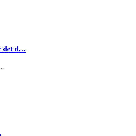
r det d…
li…