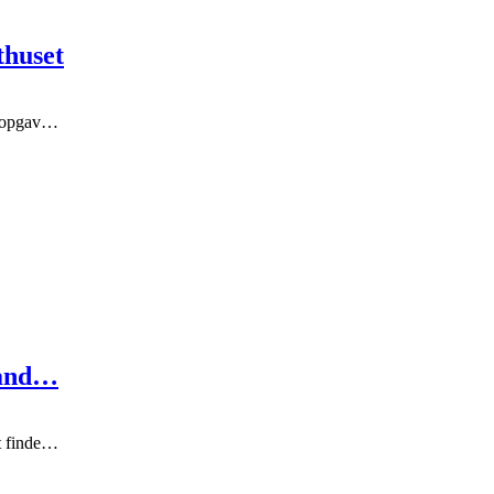
thuset
re opgav…
hand…
at finde…