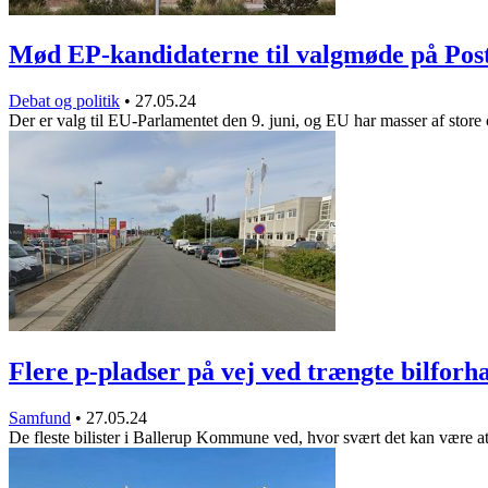
Mød EP-kandidaterne til valgmøde på Pos
Debat og politik
•
27.05.24
Der er valg til EU-Parlamentet den 9. juni, og EU har masser af sto
Flere p-pladser på vej ved trængte bilfor
Samfund
•
27.05.24
De fleste bilister i Ballerup Kommune ved, hvor svært det kan være 