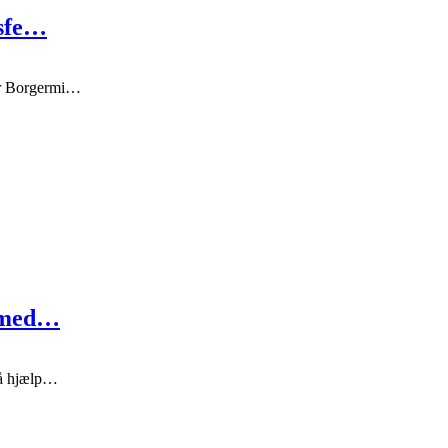
gsfe…
år Borgermi…
p med…
få hjælp…