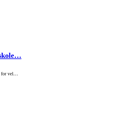
 skole…
g for vel…