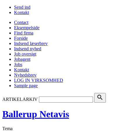
Send ind
Kontakt
Contact
Eksempelside
Find firma
Forside
Indsend læserbrev
Indsend nyhed
Job oversigt
Jobagent
Jobs
Kontakt
Nyhedsbrev
LOG IN VIRKSOMHED
Sample page
search
ARTIKELARKIV
Ballerup Netavis
Tema