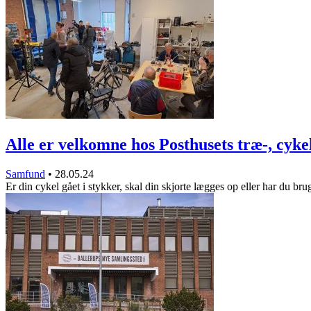
Alle er velkomne hos Posthusets træ-, cyk
Samfund
•
28.05.24
Er din cykel gået i stykker, skal din skjorte lægges op eller har du br