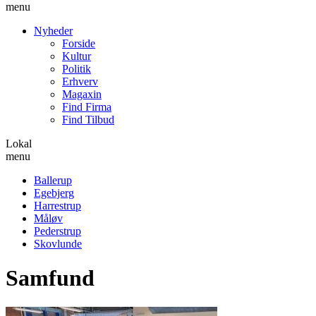
menu
Nyheder
Forside
Kultur
Politik
Erhverv
Magaxin
Find Firma
Find Tilbud
Lokal
menu
Ballerup
Egebjerg
Harrestrup
Måløv
Pederstrup
Skovlunde
Samfund