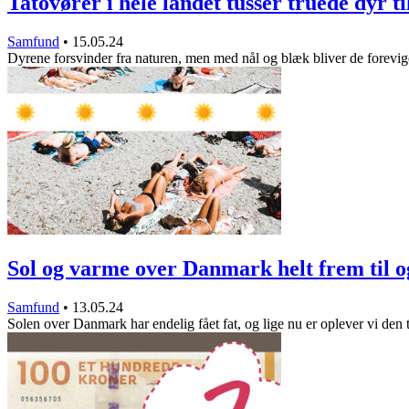
Tatovører i hele landet tusser truede dyr t
Samfund
•
15.05.24
Dyrene forsvinder fra naturen, men med nål og blæk bliver de forevi
Sol og varme over Danmark helt frem til
Samfund
•
13.05.24
Solen over Danmark har endelig fået fat, og lige nu er oplever vi den