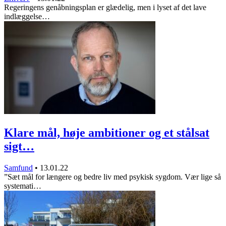
Regeringens genåbningsplan er glædelig, men i lyset af det lave
indlæggelse…
Klare mål, høje ambitioner og et stålsat
sigt…
Samfund
•
13.01.22
”Sæt mål for længere og bedre liv med psykisk sygdom. Vær lige så
systemati…