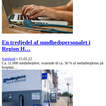
En tredjedel af sundhedspersonalet i
Region H…
Samfund
•
15.01.22
Ca. 11.000 medarbejdere, svarende til ca. 30 % af medarbejderne på
hospital…