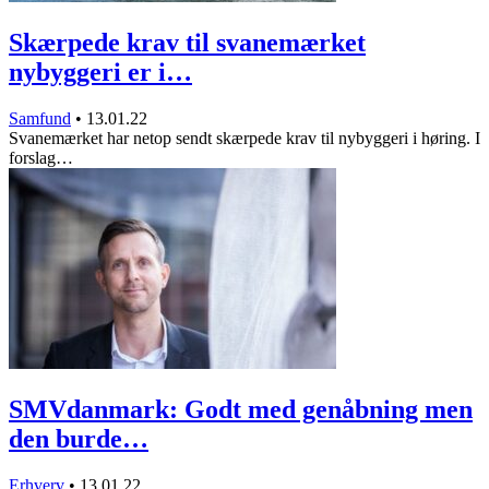
Skærpede krav til svanemærket
nybyggeri er i…
Samfund
•
13.01.22
Svanemærket har netop sendt skærpede krav til nybyggeri i høring. I
forslag…
SMVdanmark: Godt med genåbning men
den burde…
Erhverv
•
13.01.22