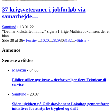
37 krigsveteraner i jobforløb via
samarbejde…
Samfund
•
13.01.22
”Det har kickstartet mit liv,” siger 31-årige Mathias Jokumsen, der er
blan…
Side 30 af 36
« Første
«
...
10
20
...
28
29
30
31
32
...
»
Sidste »
Annonce
Seneste artikler
Magaxin
•
04.08
Elbiler stiller nye krav – derfor vælger flere Teknicar til
service
Samfund
•
20.07
Siden ulykken på Gribskovbanen: Lokaltog gennemfører
initiativer for at styrke tryghed og drift