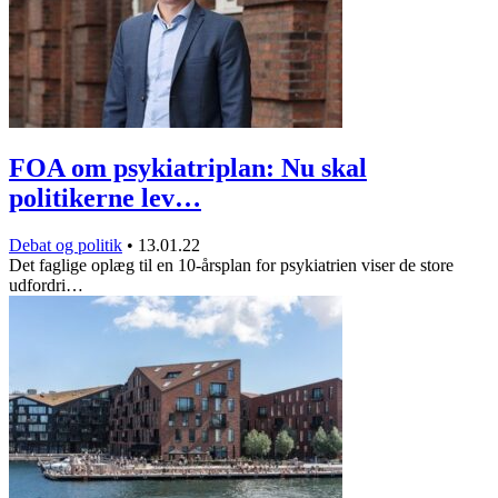
FOA om psykiatriplan: Nu skal
politikerne lev…
Debat og politik
•
13.01.22
Det faglige oplæg til en 10-årsplan for psykiatrien viser de store
udfordri…