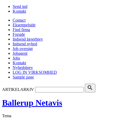
Send ind
Kontakt
Contact
Eksempelside
Find firma
Forside
Indsend læserbrev
Indsend nyhed
Job oversigt
Jobagent
Jobs
Kontakt
Nyhedsbrev
LOG IN VIRKSOMHED
Sample page
search
ARTIKELARKIV
Ballerup Netavis
Tema