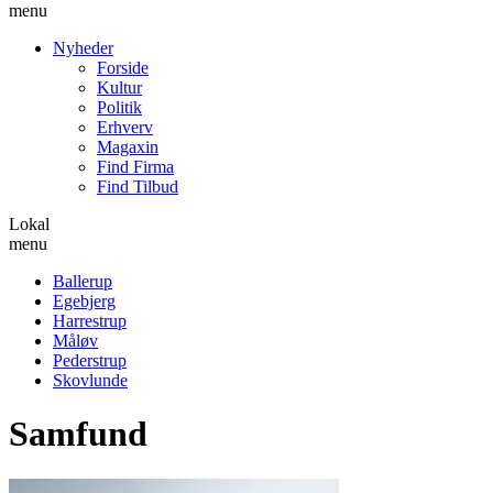
menu
Nyheder
Forside
Kultur
Politik
Erhverv
Magaxin
Find Firma
Find Tilbud
Lokal
menu
Ballerup
Egebjerg
Harrestrup
Måløv
Pederstrup
Skovlunde
Samfund