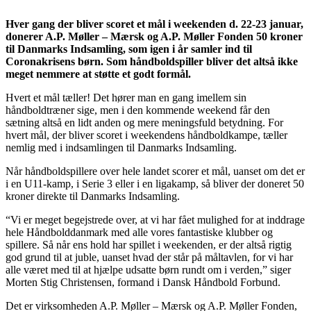
Hver gang der bliver scoret et mål i weekenden d. 22-23 januar,
donerer A.P. Møller – Mærsk og A.P. Møller Fonden 50 kroner
til Danmarks Indsamling, som igen i år samler ind til
Coronakrisens børn. Som håndboldspiller bliver det altså ikke
meget nemmere at støtte et godt formål.
Hvert et mål tæller! Det hører man en gang imellem sin
håndboldtræner sige, men i den kommende weekend får den
sætning altså en lidt anden og mere meningsfuld betydning. For
hvert mål, der bliver scoret i weekendens håndboldkampe, tæller
nemlig med i indsamlingen til Danmarks Indsamling.
Når håndboldspillere over hele landet scorer et mål, uanset om det er
i en U11-kamp, i Serie 3 eller i en ligakamp, så bliver der doneret 50
kroner direkte til Danmarks Indsamling.
“Vi er meget begejstrede over, at vi har fået mulighed for at inddrage
hele Håndbolddanmark med alle vores fantastiske klubber og
spillere. Så når ens hold har spillet i weekenden, er der altså rigtig
god grund til at juble, uanset hvad der står på måltavlen, for vi har
alle været med til at hjælpe udsatte børn rundt om i verden,” siger
Morten Stig Christensen, formand i Dansk Håndbold Forbund.
Det er virksomheden A.P. Møller – Mærsk og A.P. Møller Fonden,