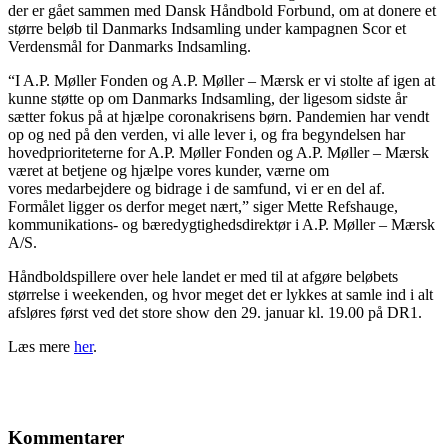
der er gået sammen med Dansk Håndbold Forbund, om at donere et
større beløb til Danmarks Indsamling under kampagnen Scor et
Verdensmål for Danmarks Indsamling.
“I A.P. Møller Fonden og A.P. Møller – Mærsk er vi stolte af igen at
kunne støtte op om Danmarks Indsamling, der ligesom sidste år
sætter fokus på at hjælpe coronakrisens børn. Pandemien har vendt
op og ned på den verden, vi alle lever i, og fra begyndelsen har
hovedprioriteterne for A.P. Møller Fonden og A.P. Møller – Mærsk
været at betjene og hjælpe vores kunder, værne om
vores medarbejdere og bidrage i de samfund, vi er en del af.
Formålet ligger os derfor meget nært,” siger Mette Refshauge,
kommunikations- og bæredygtighedsdirektør i A.P. Møller – Mærsk
A/S.
Håndboldspillere over hele landet er med til at afgøre beløbets
størrelse i weekenden, og hvor meget det er lykkes at samle ind i alt
afsløres først ved det store show den 29. januar kl. 19.00 på DR1.
Læs mere
her
.
Kommentarer