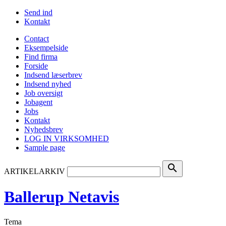
Send ind
Kontakt
Contact
Eksempelside
Find firma
Forside
Indsend læserbrev
Indsend nyhed
Job oversigt
Jobagent
Jobs
Kontakt
Nyhedsbrev
LOG IN VIRKSOMHED
Sample page
search
ARTIKELARKIV
Ballerup Netavis
Tema