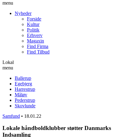
menu
Nyheder
Forside
Kultur
Politik
Erhverv
Magaxin
Find Firma
Find Tilbud
Lokal
menu
Ballerup
Egebjerg
Harrestrup
Måløv
Pederstrup
Skovlunde
Samfund
•
18.01.22
Lokale håndboldklubber støtter Danmarks
Indsamling