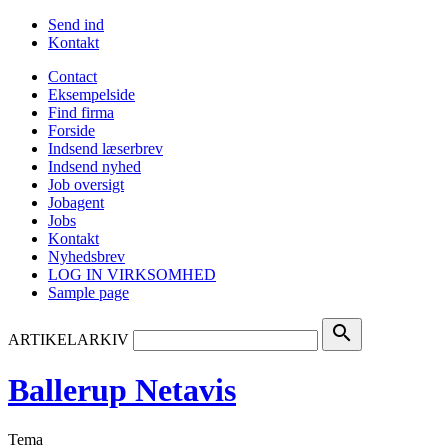
Send ind
Kontakt
Contact
Eksempelside
Find firma
Forside
Indsend læserbrev
Indsend nyhed
Job oversigt
Jobagent
Jobs
Kontakt
Nyhedsbrev
LOG IN VIRKSOMHED
Sample page
search
ARTIKELARKIV
Ballerup Netavis
Tema