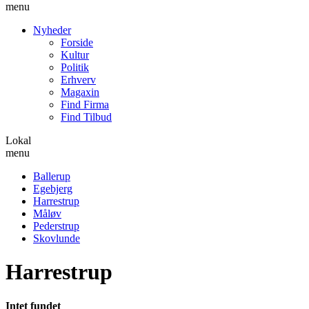
menu
Nyheder
Forside
Kultur
Politik
Erhverv
Magaxin
Find Firma
Find Tilbud
Lokal
menu
Ballerup
Egebjerg
Harrestrup
Måløv
Pederstrup
Skovlunde
Harrestrup
Intet fundet