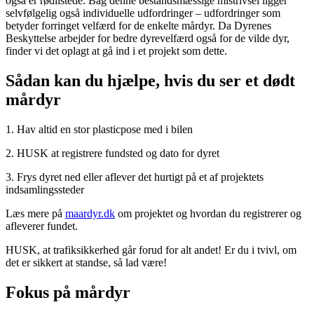
også er rødlistede. Bag denne bestandsmæssige mistrivsel ligger
selvfølgelig også individuelle udfordringer – udfordringer som
betyder forringet velfærd for de enkelte mårdyr. Da Dyrenes
Beskyttelse arbejder for bedre dyrevelfærd også for de vilde dyr,
finder vi det oplagt at gå ind i et projekt som dette.
Sådan kan du hjælpe, hvis du ser et dødt
mårdyr
1. Hav altid en stor plasticpose med i bilen
2. HUSK at registrere fundsted og dato for dyret
3. Frys dyret ned eller aflever det hurtigt på et af projektets
indsamlingssteder
Læs mere på
maardyr.dk
om projektet og hvordan du registrerer og
afleverer fundet.
HUSK, at trafiksikkerhed går forud for alt andet! Er du i tvivl, om
det er sikkert at standse, så lad være!
Fokus på mårdyr