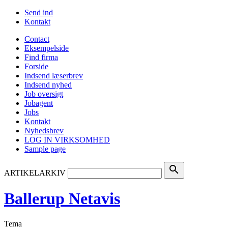
Send ind
Kontakt
Contact
Eksempelside
Find firma
Forside
Indsend læserbrev
Indsend nyhed
Job oversigt
Jobagent
Jobs
Kontakt
Nyhedsbrev
LOG IN VIRKSOMHED
Sample page
search
ARTIKELARKIV
Ballerup Netavis
Tema