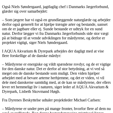
Også Niels Søndergaard, jagtfaglig chef i Danmarks Jægerforbund,
glæder sig over samarbejdet:
– Som jægere har vi også en grundlæggende naturglæde og arbejder
derfor også generelt for at hjælpe trængte arter og bestande, uanset
om de er jagtbare eller ej. Sunde bestande er udtryk for en sund
natur. Derfor lægger vi fra Danmarks Jægerforbunds side stor vægt
på at bidrage til at vende udviklingen for mårdyrene, og derfor er
projektet vigtigt, siger Niels Søndergaard.
I AQUA Akvarium & Dyrepark arbejdes der dagligt med at vise
flere forskellige af de danske mårdyr:
– Mårdyrene er energiske og vildt spændene rovdyr, og de er vigtige
for den danske natur. Det er derfor af stor betydning, at vi ved så
meget om de danske bestande som muligt. Den viden hjælper
arbejdet med at bevare arterne herhjemme, og det er viden, vi vil
dele med danskerne samtidig med, at de kan se mårdyrene, der ellers
lever ret hemmeligt liv i naturen, siger leder af AQUA Akvarium &
Dyrepark, Lisbeth Skovmand Høgh.
Fra Dyrenes Beskyttelse udtaler projektleder Michael Carlsen:
– Mårdyrene er under pres på mange fronter, hvorfor flere af dem nu