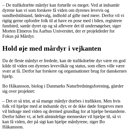
– De trafikdræbte mårdyr kan fortælle os meget. Ved at indsamle
dyrene kan vi som forskere få viden om dyrenes levevis og
sundhedstilstand, fødevalg, indhold af gifte med mere. Derfor vil vi
rigtig gerne opfordre folk til at have en pose med i bilen, registrere
fundsted, samle dyret op og så aflevere det til undersøgelser, siger
Morten Elmeros fra Aarhus Universitet, der er projektleder for
Fokus på Mårdyr.
Hold øje med mårdyr i vejkanten
Da de fleste mårdyr er fredede, kan de trafikdræbte dyr være en god
kilde til viden om dyrenes levevilkår og status, som ellers ville være
svær at få. Derfor har forskere og organisationer brug for danskernes
hjælp.
Bo Håkansson, biolog i Danmarks Naturfredningsforening, glæder
sig over projektet:
– Det er så trist, at så mange mårdyr dræbes i trafikken. Men hvis
folk vil hjælpe med at indsamle dyr, er de ikke døde forgæves men
vil bidrage med viden og dermed grundlag for at hjælpe bestandene.
Derfor håber vi, at helt almindelige mennesker vil hjælpe til, så vi
kan få viden, der på sigt kan hjælpe mårdyrene, siger Bo
Håkansson.