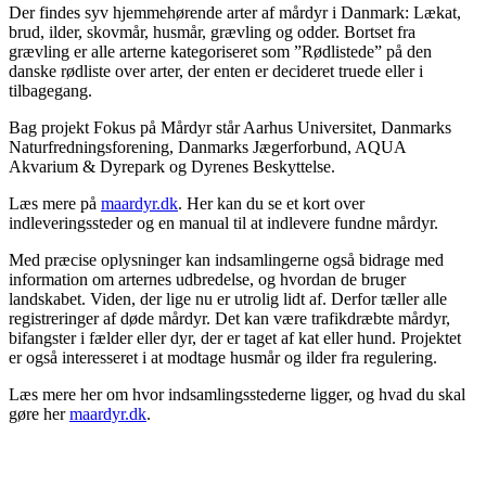
Der findes syv hjemmehørende arter af mårdyr i Danmark: Lækat,
brud, ilder, skovmår, husmår, grævling og odder. Bortset fra
grævling er alle arterne kategoriseret som ”Rødlistede” på den
danske rødliste over arter, der enten er decideret truede eller i
tilbagegang.
Bag projekt Fokus på Mårdyr står Aarhus Universitet, Danmarks
Naturfredningsforening, Danmarks Jægerforbund, AQUA
Akvarium & Dyrepark og Dyrenes Beskyttelse.
Læs mere på
maardyr.dk
. Her kan du se et kort over
indleveringssteder og en manual til at indlevere fundne mårdyr.
Med præcise oplysninger kan indsamlingerne også bidrage med
information om arternes udbredelse, og hvordan de bruger
landskabet. Viden, der lige nu er utrolig lidt af. Derfor tæller alle
registreringer af døde mårdyr. Det kan være trafikdræbte mårdyr,
bifangster i fælder eller dyr, der er taget af kat eller hund. Projektet
er også interesseret i at modtage husmår og ilder fra regulering.
Læs mere her om hvor indsamlingsstederne ligger, og hvad du skal
gøre her
maardyr.dk
.