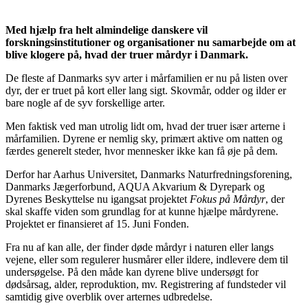
Med hjælp fra helt almindelige danskere vil
forskningsinstitutioner og organisationer nu samarbejde om at
blive klogere på, hvad der truer mårdyr i Danmark.
De fleste af Danmarks syv arter i mårfamilien er nu på listen over
dyr, der er truet på kort eller lang sigt. Skovmår, odder og ilder er
bare nogle af de syv forskellige arter.
Men faktisk ved man utrolig lidt om, hvad der truer især arterne i
mårfamilien. Dyrene er nemlig sky, primært aktive om natten og
færdes generelt steder, hvor mennesker ikke kan få øje på dem.
Derfor har Aarhus Universitet, Danmarks Naturfredningsforening,
Danmarks Jægerforbund, AQUA Akvarium & Dyrepark og
Dyrenes Beskyttelse nu igangsat projektet
Fokus på Mårdyr
, der
skal skaffe viden som grundlag for at kunne hjælpe mårdyrene.
Projektet er finansieret af 15. Juni Fonden.
Fra nu af kan alle, der finder døde mårdyr i naturen eller langs
vejene, eller som regulerer husmårer eller ildere, indlevere dem til
undersøgelse. På den måde kan dyrene blive undersøgt for
dødsårsag, alder, reproduktion, mv. Registrering af fundsteder vil
samtidig give overblik over arternes udbredelse.