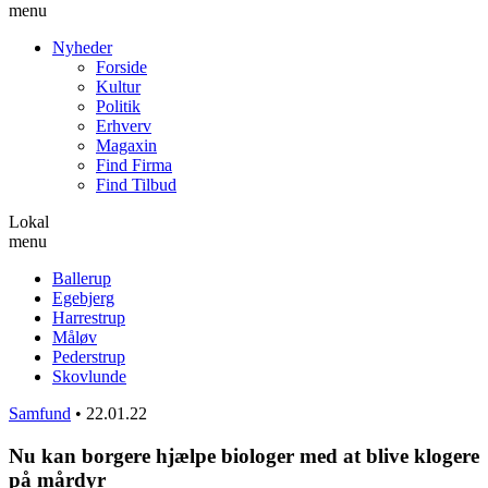
menu
Nyheder
Forside
Kultur
Politik
Erhverv
Magaxin
Find Firma
Find Tilbud
Lokal
menu
Ballerup
Egebjerg
Harrestrup
Måløv
Pederstrup
Skovlunde
Samfund
•
22.01.22
Nu kan borgere hjælpe biologer med at blive klogere
på mårdyr