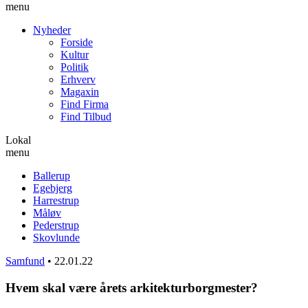
menu
Nyheder
Forside
Kultur
Politik
Erhverv
Magaxin
Find Firma
Find Tilbud
Lokal
menu
Ballerup
Egebjerg
Harrestrup
Måløv
Pederstrup
Skovlunde
Samfund
•
22.01.22
Hvem skal være årets arkitekturborgmester?