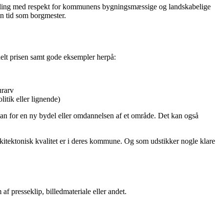
udvikling med respekt for kommunens bygningsmæssige og landskabelige
 sin tid som borgmester.
ldelt prisen samt gode eksempler herpå:
urarv
litik eller lignende)
lan for en ny bydel eller omdannelsen af et område. Det kan også
rkitektonisk kvalitet er i deres kommune. Og som udstikker nogle klare
f presseklip, billedmateriale eller andet.