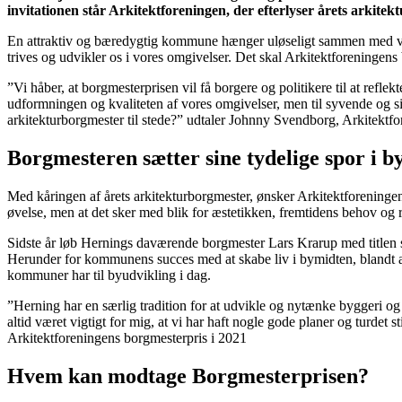
invitationen står Arkitektforeningen, der efterlyser årets arkitek
En attraktiv og bæredygtig kommune hænger uløseligt sammen med visi
trives og udvikler os i vores omgivelser. Det skal Arkitektforeningens
”Vi håber, at borgmesterprisen vil få borgere og politikere til at ref
udformningen og kvaliteten af vores omgivelser, men til syvende og si
arkitekturborgmester til stede?” udtaler Johnny Svendborg, Arkitekt
Borgmesteren sætter sine tydelige spor i 
Med kåringen af årets arkitekturborgmester, ønsker Arkitektforeningen 
øvelse, men at det sker med blik for æstetikken, fremtidens behov og r
Sidste år løb Hernings daværende borgmester Lars Krarup med titlen so
Herunder for kommunens succes med at skabe liv i bymidten, blandt 
kommuner har til byudvikling i dag.
”Herning har en særlig tradition for at udvikle og nytænke byggeri og
altid været vigtigt for mig, at vi har haft nogle gode planer og turdet 
Arkitektforeningens borgmesterpris i 2021
Hvem kan modtage Borgmesterprisen?