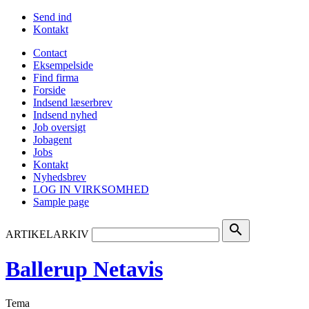
Send ind
Kontakt
Contact
Eksempelside
Find firma
Forside
Indsend læserbrev
Indsend nyhed
Job oversigt
Jobagent
Jobs
Kontakt
Nyhedsbrev
LOG IN VIRKSOMHED
Sample page
search
ARTIKELARKIV
Ballerup Netavis
Tema