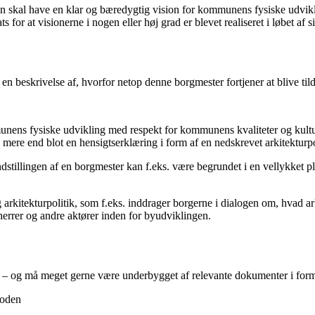
mesteren skal have en klar og bæredygtig vision for kommunens fysiske 
s for at visionerne i nogen eller høj grad er blevet realiseret i løbet af
de en beskrivelse af, hvorfor netop denne borgmester fortjener at blive ti
unens fysiske udvikling med respekt for kommunens kvaliteter og kult
 mere end blot en hensigtserklæring i form af en nedskrevet arkitekturpo
stillingen af en borgmester kan f.eks. være begrundet i en vellykket p
 arkitekturpolitik, som f.eks. inddrager borgerne i dialogen om, hvad a
herrer og andre aktører inden for byudviklingen.
eo – og må meget gerne være underbygget af relevante dokumenter i form a
ioden