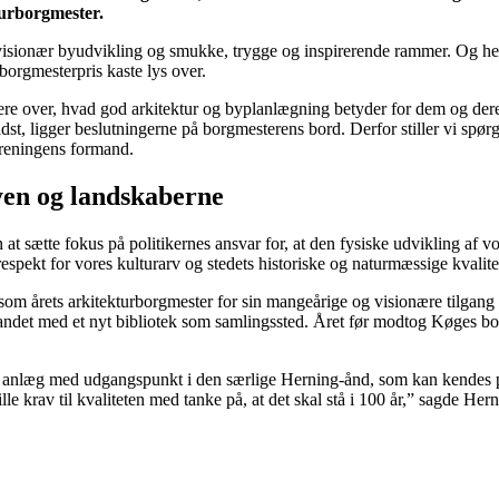
turborgmester.
onær byudvikling og smukke, trygge og inspirerende rammer. Og her spi
 borgmesterpris kaste lys over.
lektere over, hvad god arkitektur og byplanlægning betyder for dem og der
dst, ligger beslutningerne på borgmesterens bord. Derfor stiller vi spø
foreningens formand.
byen og landskaberne
at sætte fokus på politikernes ansvar for, at den fysiske udvikling af 
espekt for vores kulturarv og stedets historiske og naturmæssige kvalite
m årets arkitekturborgmester for sin mangeårige og visionære tilgang til
andet med et nyt bibliotek som samlingssted. Året før modtog Køges b
 anlæg med udgangspunkt i den særlige Herning-ånd, som kan kendes på vil
stille krav til kvaliteten med tanke på, at det skal stå i 100 år,” sagde 