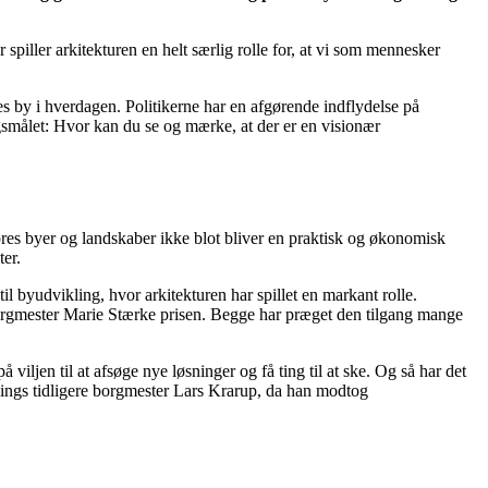
ller arkitekturen en helt særlig rolle for, at vi som mennesker
es by i hverdagen. Politikerne har en afgørende indflydelse på
rgsmålet: Hvor kan du se og mærke, at der er en visionær
vores byer og landskaber ikke blot bliver en praktisk og økonomisk
ter.
 byudvikling, hvor arkitekturen har spillet en markant rolle.
orgmester Marie Stærke prisen. Begge har præget den tilgang mange
jen til at afsøge nye løsninger og få ting til at ske. Og så har det
Hernings tidligere borgmester Lars Krarup, da han modtog