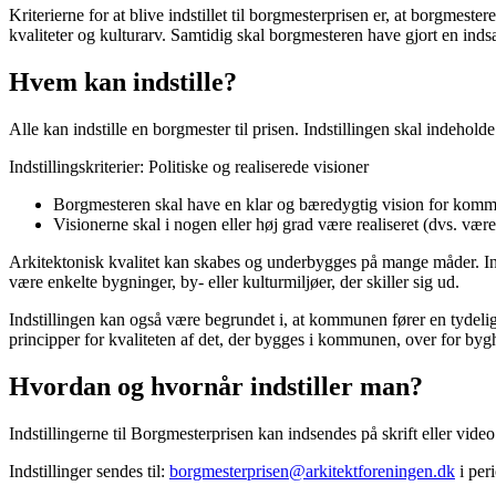
Kriterierne for at blive indstillet til borgmesterprisen er, at borg
kvaliteter og kulturarv. Samtidig skal borgmesteren have gjort en indsat
Hvem kan indstille?
Alle kan indstille en borgmester til prisen. Indstillingen skal indehol
Indstillingskriterier: Politiske og realiserede visioner
Borgmesteren skal have en klar og bæredygtig vision for komm
Visionerne skal i nogen eller høj grad være realiseret (dvs. være
Arkitektonisk kvalitet kan skabes og underbygges på mange måder. Ind
være enkelte bygninger, by- eller kulturmiljøer, der skiller sig ud.
Indstillingen kan også være begrundet i, at kommunen fører en tydelig
principper for kvaliteten af det, der bygges i kommunen, over for byg
Hvordan og hvornår indstiller man?
Indstillingerne til Borgmesterprisen kan indsendes på skrift eller vid
Indstillinger sendes til:
borgmesterprisen@arkitektforeningen.dk
i per