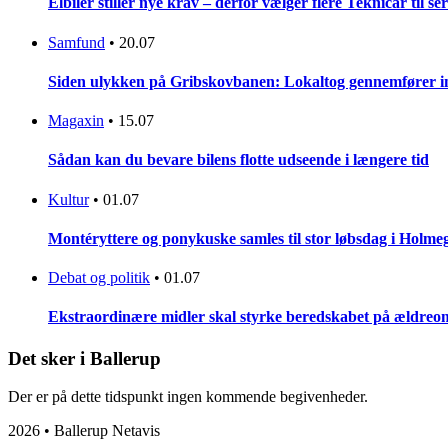
Elbiler stiller nye krav – derfor vælger flere Teknicar til se
Samfund
•
20.07
Siden ulykken på Gribskovbanen: Lokaltog gennemfører initi
Magaxin
•
15.07
Sådan kan du bevare bilens flotte udseende i længere tid
Kultur
•
01.07
Montéryttere og ponykuske samles til stor løbsdag i Holme
Debat og politik
•
01.07
Ekstraordinære midler skal styrke beredskabet på ældreo
Det sker i Ballerup
Der er på dette tidspunkt ingen kommende begivenheder.
2026 • Ballerup Netavis