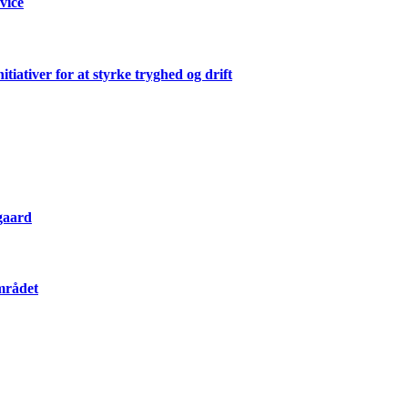
rvice
ativer for at styrke tryghed og drift
gaard
mrådet