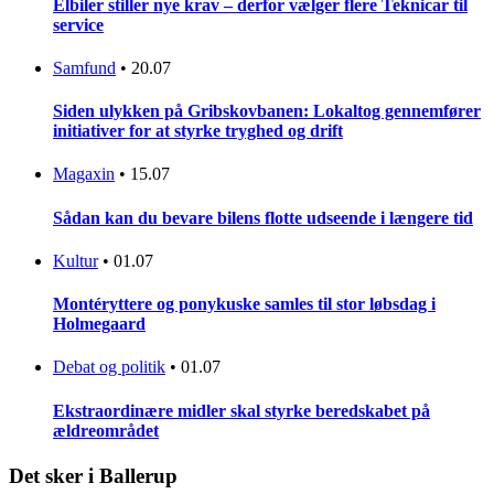
Elbiler stiller nye krav – derfor vælger flere Teknicar til
service
Samfund
•
20.07
Siden ulykken på Gribskovbanen: Lokaltog gennemfører
initiativer for at styrke tryghed og drift
Magaxin
•
15.07
Sådan kan du bevare bilens flotte udseende i længere tid
Kultur
•
01.07
Montéryttere og ponykuske samles til stor løbsdag i
Holmegaard
Debat og politik
•
01.07
Ekstraordinære midler skal styrke beredskabet på
ældreområdet
Det sker i Ballerup