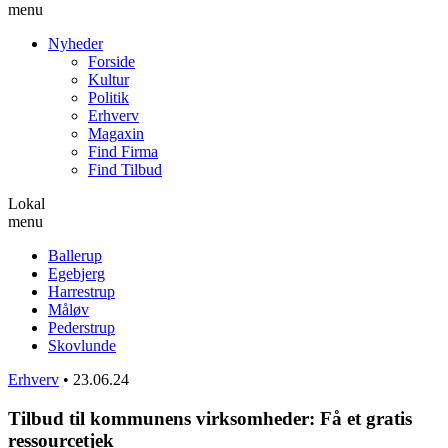
menu
Nyheder
Forside
Kultur
Politik
Erhverv
Magaxin
Find Firma
Find Tilbud
Lokal
menu
Ballerup
Egebjerg
Harrestrup
Måløv
Pederstrup
Skovlunde
Erhverv
•
23.06.24
Tilbud til kommunens virksomheder: Få et gratis
ressourcetjek