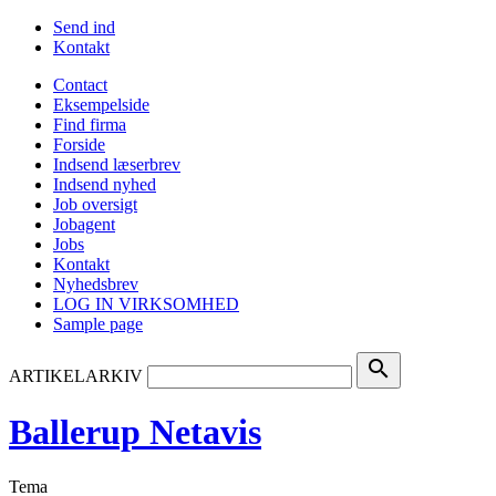
Send ind
Kontakt
Contact
Eksempelside
Find firma
Forside
Indsend læserbrev
Indsend nyhed
Job oversigt
Jobagent
Jobs
Kontakt
Nyhedsbrev
LOG IN VIRKSOMHED
Sample page
search
ARTIKELARKIV
Ballerup Netavis
Tema