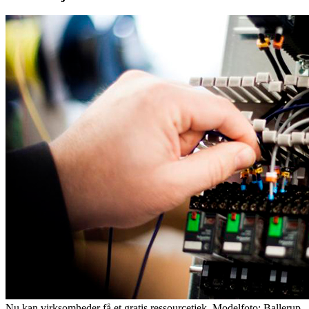
Nu kan virksomheder få et gratis ressourcetjek. Modelfoto: Ballerup