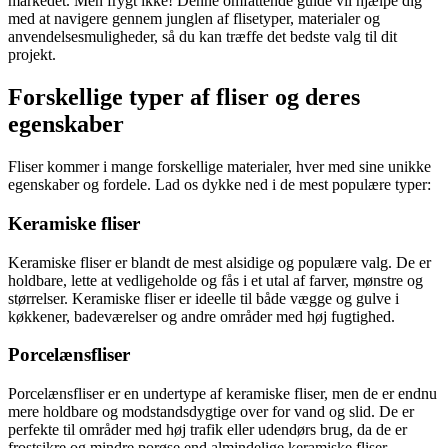
markedet. Men frygt ikke! Denne omfattende guide vil hjælpe dig
med at navigere gennem junglen af flisetyper, materialer og
anvendelsesmuligheder, så du kan træffe det bedste valg til dit
projekt.
Forskellige typer af fliser og deres
egenskaber
Fliser kommer i mange forskellige materialer, hver med sine unikke
egenskaber og fordele. Lad os dykke ned i de mest populære typer:
Keramiske fliser
Keramiske fliser er blandt de mest alsidige og populære valg. De er
holdbare, lette at vedligeholde og fås i et utal af farver, mønstre og
størrelser. Keramiske fliser er ideelle til både vægge og gulve i
køkkener, badeværelser og andre områder med høj fugtighed.
Porcelænsfliser
Porcelænsfliser er en undertype af keramiske fliser, men de er endnu
mere holdbare og modstandsdygtige over for vand og slid. De er
perfekte til områder med høj trafik eller udendørs brug, da de er
frostsikre og mindre porøse end almindelige keramiske fliser.