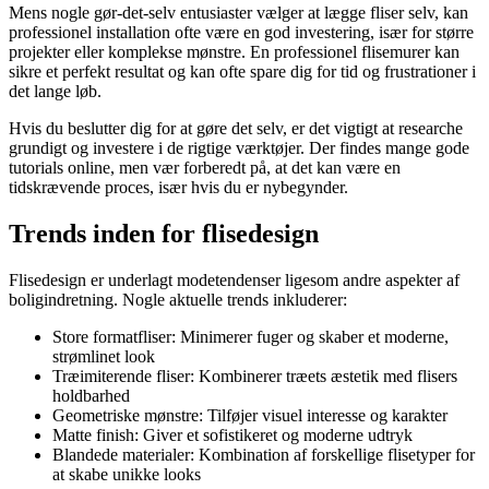
Mens nogle gør-det-selv entusiaster vælger at lægge fliser selv, kan
professionel installation ofte være en god investering, især for større
projekter eller komplekse mønstre. En professionel flisemurer kan
sikre et perfekt resultat og kan ofte spare dig for tid og frustrationer i
det lange løb.
Hvis du beslutter dig for at gøre det selv, er det vigtigt at researche
grundigt og investere i de rigtige værktøjer. Der findes mange gode
tutorials online, men vær forberedt på, at det kan være en
tidskrævende proces, især hvis du er nybegynder.
Trends inden for flisedesign
Flisedesign er underlagt modetendenser ligesom andre aspekter af
boligindretning. Nogle aktuelle trends inkluderer:
Store formatfliser: Minimerer fuger og skaber et moderne,
strømlinet look
Træimiterende fliser: Kombinerer træets æstetik med flisers
holdbarhed
Geometriske mønstre: Tilføjer visuel interesse og karakter
Matte finish: Giver et sofistikeret og moderne udtryk
Blandede materialer: Kombination af forskellige flisetyper for
at skabe unikke looks