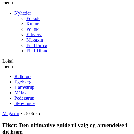
menu
Nyheder
Forside
Kultur
Politik
Erhverv
Magaxin
Find Firma
Find Tilbud
Lokal
menu
Ballerup
Egebjerg
Harrestrup
Måløv
Pederstrup
Skovlunde
Magaxin
•
26.06.25
Fliser: Den ultimative guide til valg og anvendelse i
dit hjem