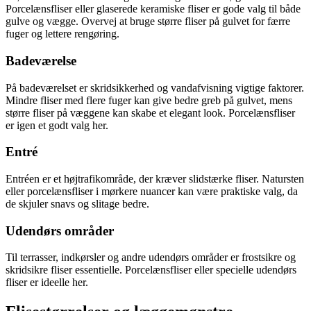
Porcelænsfliser eller glaserede keramiske fliser er gode valg til både
gulve og vægge. Overvej at bruge større fliser på gulvet for færre
fuger og lettere rengøring.
Badeværelse
På badeværelset er skridsikkerhed og vandafvisning vigtige faktorer.
Mindre fliser med flere fuger kan give bedre greb på gulvet, mens
større fliser på væggene kan skabe et elegant look. Porcelænsfliser
er igen et godt valg her.
Entré
Entréen er et højtrafikområde, der kræver slidstærke fliser. Natursten
eller porcelænsfliser i mørkere nuancer kan være praktiske valg, da
de skjuler snavs og slitage bedre.
Udendørs områder
Til terrasser, indkørsler og andre udendørs områder er frostsikre og
skridsikre fliser essentielle. Porcelænsfliser eller specielle udendørs
fliser er ideelle her.