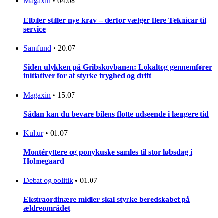
Magaxin
•
04.08
Elbiler stiller nye krav – derfor vælger flere Teknicar til
service
Samfund
•
20.07
Siden ulykken på Gribskovbanen: Lokaltog gennemfører
initiativer for at styrke tryghed og drift
Magaxin
•
15.07
Sådan kan du bevare bilens flotte udseende i længere tid
Kultur
•
01.07
Montéryttere og ponykuske samles til stor løbsdag i
Holmegaard
Debat og politik
•
01.07
Ekstraordinære midler skal styrke beredskabet på
ældreområdet