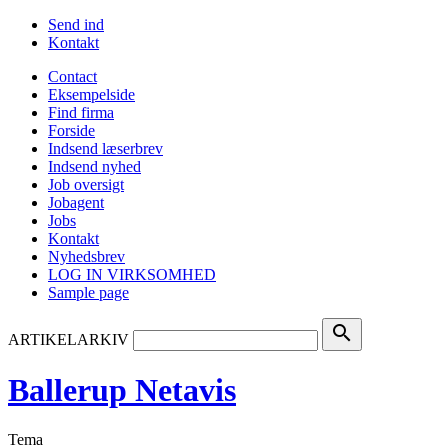
Send ind
Kontakt
Contact
Eksempelside
Find firma
Forside
Indsend læserbrev
Indsend nyhed
Job oversigt
Jobagent
Jobs
Kontakt
Nyhedsbrev
LOG IN VIRKSOMHED
Sample page
search
ARTIKELARKIV
Ballerup Netavis
Tema