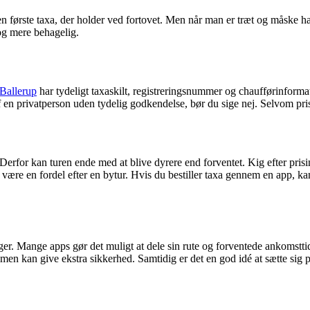
n første taxa, der holder ved fortovet. Men når man er træt og måske har 
 og mere behagelig.
 Ballerup
har tydeligt taxaskilt, registreringsnummer og chaufførinformati
af en privatperson uden tydelig godkendelse, bør du sige nej. Selvom prise
 Derfor kan turen ende med at blive dyrere end forventet. Kig efter prisi
n være en fordel efter en bytur. Hvis du bestiller taxa gennem en app, k
 tager. Mange apps gør det muligt at dele sin rute og forventede ankomstt
men kan give ekstra sikkerhed. Samtidig er det en god idé at sætte sig p