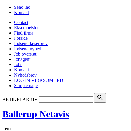
Send ind
Kontakt
Contact
Eksempelside
Find firma
Forside
Indsend læserbrev
Indsend nyhed
Job oversigt
Jobagent
Jobs
Kontakt
Nyhedsbrev
LOG IN VIRKSOMHED
Sample page
search
ARTIKELARKIV
Ballerup Netavis
Tema