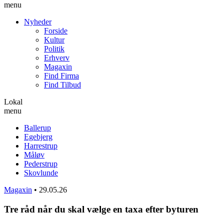
menu
Nyheder
Forside
Kultur
Politik
Erhverv
Magaxin
Find Firma
Find Tilbud
Lokal
menu
Ballerup
Egebjerg
Harrestrup
Måløv
Pederstrup
Skovlunde
Magaxin
•
29.05.26
Tre råd når du skal vælge en taxa efter byturen