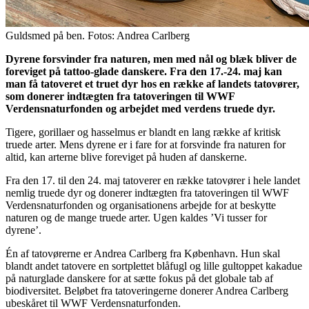
Guldsmed på ben. Fotos: Andrea Carlberg
Dyrene forsvinder fra naturen, men med nål og blæk bliver de
foreviget på tattoo-glade danskere. Fra den 17.-24. maj kan
man få tatoveret et truet dyr hos en række af landets tatovører,
som donerer indtægten fra tatoveringen til WWF
Verdensnaturfonden og arbejdet med verdens truede dyr.
Tigere, gorillaer og hasselmus er blandt en lang række af kritisk
truede arter. Mens dyrene er i fare for at forsvinde fra naturen for
altid, kan arterne blive foreviget på huden af danskerne.
Fra den 17. til den 24. maj tatoverer en række tatovører i hele landet
nemlig truede dyr og donerer indtægten fra tatoveringen til WWF
Verdensnaturfonden og organisationens arbejde for at beskytte
naturen og de mange truede arter. Ugen kaldes ’Vi tusser for
dyrene’.
Én af tatovørerne er Andrea Carlberg fra København. Hun skal
blandt andet tatovere en sortplettet blåfugl og lille gultoppet kakadue
på naturglade danskere for at sætte fokus på det globale tab af
biodiversitet. Beløbet fra tatoveringerne donerer Andrea Carlberg
ubeskåret til WWF Verdensnaturfonden.