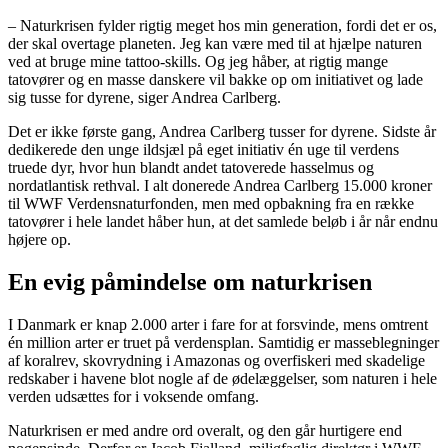
– Naturkrisen fylder rigtig meget hos min generation, fordi det er os,
der skal overtage planeten. Jeg kan være med til at hjælpe naturen
ved at bruge mine tattoo-skills. Og jeg håber, at rigtig mange
tatovører og en masse danskere vil bakke op om initiativet og lade
sig tusse for dyrene, siger Andrea Carlberg.
Det er ikke første gang, Andrea Carlberg tusser for dyrene. Sidste år
dedikerede den unge ildsjæl på eget initiativ én uge til verdens
truede dyr, hvor hun blandt andet tatoverede hasselmus og
nordatlantisk rethval. I alt donerede Andrea Carlberg 15.000 kroner
til WWF Verdensnaturfonden, men med opbakning fra en række
tatovører i hele landet håber hun, at det samlede beløb i år når endnu
højere op.
En evig påmindelse om naturkrisen
I Danmark er knap 2.000 arter i fare for at forsvinde, mens omtrent
én million arter er truet på verdensplan. Samtidig er masseblegninger
af koralrev, skovrydning i Amazonas og overfiskeri med skadelige
redskaber i havene blot nogle af de ødelæggelser, som naturen i hele
verden udsættes for i voksende omfang.
Naturkrisen er med andre ord overalt, og den går hurtigere end