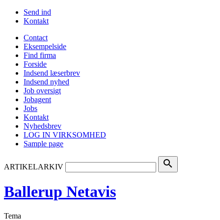
Send ind
Kontakt
Contact
Eksempelside
Find firma
Forside
Indsend læserbrev
Indsend nyhed
Job oversigt
Jobagent
Jobs
Kontakt
Nyhedsbrev
LOG IN VIRKSOMHED
Sample page
search
ARTIKELARKIV
Ballerup Netavis
Tema