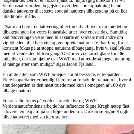
nogensinde. Derfor er Jacob Fjalland, miljøfaglig direktør i WWF
Verdensnaturfonden, begejstret over den store opbakning blandt
danske tatovører til at sætte spot på naturens tilbagegang på en lidt
utraditionel måde.
”Når man bærer en tatovering af et truet dyr, bliver man mindet om
tilbagegangen for vores fantastiske arter hver eneste dag. Samtidig
kan tatoveringen være med til at starte en samtale med andre om
vigtigheden af at beskytte og genoprette naturen. Vi har brug for et
konstant fokus på at stoppe naturens tilbagegang, hvis vi skal lykkes
med at vende den til fremgang. Derfor er vi enormt glade for alle
initiativer, der kan hjælpe os i WWF med at redde så meget natur og
så mange arter som muligt,” siger Jacob Fjalland.
Én af de arter, som WWF arbejder for at beskytte, er leoparden.
Flere leopardarter er nemlig i fare for at forsvinde fra naturen, hvoraf
amurleoparden er den mest truede med kun i omegnen af 100 dyr
tilbage i naturen.
For at sætte fokus på verdens truede dyr og WWF
Verdensnaturfondens arbejde har influencer Signe Kragh netop fået
tatoveret en leopard på sin højre underarm. Du kan se Signe Kragh
blive tatoveret med sin kæreste
her
.