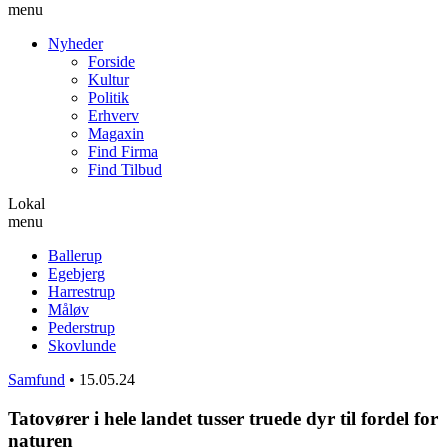
menu
Nyheder
Forside
Kultur
Politik
Erhverv
Magaxin
Find Firma
Find Tilbud
Lokal
menu
Ballerup
Egebjerg
Harrestrup
Måløv
Pederstrup
Skovlunde
Samfund
•
15.05.24
Tatovører i hele landet tusser truede dyr til fordel for
naturen