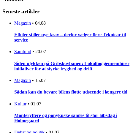
Seneste artikler
Magaxin
•
04.08
Elbiler stiller nye krav – derfor vælger flere Teknicar til
service
Samfund
•
20.07
Siden ulykken på Gribskovbanen: Lokaltog gennemfører
initiativer for at styrke tryghed og drift
Magaxin
•
15.07
Sådan kan du bevare bilens flotte udseende i længere tid
Kultur
•
01.07
Montéryttere og ponykuske samles til stor løbsdag i
Holmegaard
Debat og politik
•
01.07