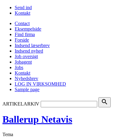
Send ind
Kontakt
Contact
Eksempelside
Find firma
Forside
Indsend læserbrev
Indsend nyhed
Job oversigt
Jobagent
Jobs
Kontakt
Nyhedsbrev
LOG IN VIRKSOMHED
Sample page
search
ARTIKELARKIV
Ballerup Netavis
Tema