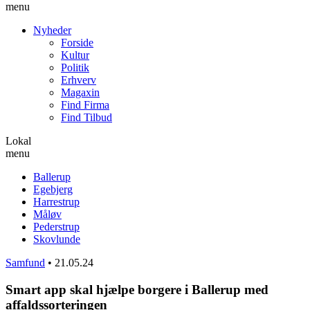
menu
Nyheder
Forside
Kultur
Politik
Erhverv
Magaxin
Find Firma
Find Tilbud
Lokal
menu
Ballerup
Egebjerg
Harrestrup
Måløv
Pederstrup
Skovlunde
Samfund
•
21.05.24
Smart app skal hjælpe borgere i Ballerup med
affaldssorteringen