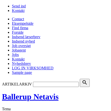
Send ind
Kontakt
Contact
Eksempelside
Find firma
Forside
Indsend læserbrev
Indsend nyhed
Job oversigt
Jobagent
Jobs
Kontakt
Nyhedsbrev
LOG IN VIRKSOMHED
Sample page
search
ARTIKELARKIV
Ballerup Netavis
Tema