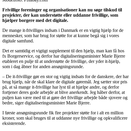
Frivillige foreninger og organisationer kan nu søge tilskud til
projekter, der kan understøtte eller uddanne frivillige, som
hjælper borgere med det digitale.
De mange it-frivilliges indsats i Danmark er en vigtig hjælp for de
mennesker, som har brug for støtte for at kunne begå sig i vores
digitale samfund.
Det er samtidig et vigtigt supplement til den hjælp, man kan få hos
fx Borgerservice, og derfor har digitaliseringsminister Marie Bjerre
etableret en pulje til at understøtte de frivillige, der yder it-hjælp,
som i dag åbner for anden ansøgningsrunde.
– De it-frivillige gør en stor og vigtig indsats for de danskere, der har
brug hjælp, når de skal klare de digitale gøremål. Jeg sætter stor pris
på, at så mange it-frivillige har lyst til at hjælpe andre, og derfor
fortjener deres gode arbejde at blive anerkendt. Jeg håber derfor, at
puljen kan være med til at gøre det frivillige arbejde både sjovere og
bedre, siger digitaliseringsminister Marie Bjerre.
I første ansøgningsrunde fik fire projekter støtte for i alt en million
kroner, som skal bruges til at uddanne nye frivillige og opkvalificere
eksisterende.