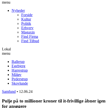
menu
Nyheder
Forside
Kultur
Politik
Erhverv
Magaxin
Find Firma
Find Tilbud
Lokal
menu
Ballerup
Egebjerg
Harrestrup
Måløv
Pederstrup
Skovlunde
Samfund
•
12.06.24
Pulje på to millioner kroner til it-frivillige åbner igen
for ansøgere