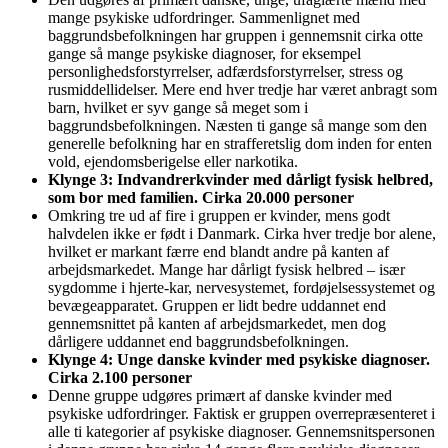
mange psykiske udfordringer. Sammenlignet med
baggrundsbefolkningen har gruppen i gennemsnit cirka otte
gange så mange psykiske diagnoser, for eksempel
personlighedsforstyrrelser, adfærdsforstyrrelser, stress og
rusmiddellidelser. Mere end hver tredje har været anbragt som
barn, hvilket er syv gange så meget som i
baggrundsbefolkningen. Næsten ti gange så mange som den
generelle befolkning har en strafferetslig dom inden for enten
vold, ejendomsberigelse eller narkotika.
Klynge 3: Indvandrerkvinder med dårligt fysisk helbred,
som bor med familien. Cirka 20.000 personer
Omkring tre ud af fire i gruppen er kvinder, mens godt
halvdelen ikke er født i Danmark. Cirka hver tredje bor alene,
hvilket er markant færre end blandt andre på kanten af
arbejdsmarkedet. Mange har dårligt fysisk helbred – især
sygdomme i hjerte-kar, nervesystemet, fordøjelsessystemet og
bevægeapparatet. Gruppen er lidt bedre uddannet end
gennemsnittet på kanten af arbejdsmarkedet, men dog
dårligere uddannet end baggrundsbefolkningen.
Klynge 4: Unge danske kvinder med psykiske diagnoser.
Cirka 2.100 personer
Denne gruppe udgøres primært af danske kvinder med
psykiske udfordringer. Faktisk er gruppen overrepræsenteret i
alle ti kategorier af psykiske diagnoser. Gennemsnitspersonen