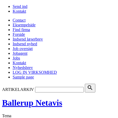
Send ind
Kontakt
Contact
Eksempelside
Find firma
Forside
Indsend læserbrev
Indsend nyhed
Job oversigt
Jobagent
Jobs
Kontakt
Nyhedsbrev
LOG IN VIRKSOMHED
Sample page
search
ARTIKELARKIV
Ballerup Netavis
Tema