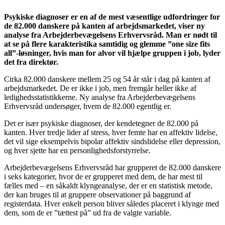
Psykiske diagnoser er en af de mest væsentlige udfordringer for
de 82.000 danskere på kanten af arbejdsmarkedet, viser ny
analyse fra Arbejderbevægelsens Erhvervsråd. Man er nødt til
at se på flere karakteristika samtidig og glemme ”one size fits
all”-løsninger, hvis man for alvor vil hjælpe gruppen i job, lyder
det fra direktør.
Cirka 82.000 danskere mellem 25 og 54 år står i dag på kanten af
arbejdsmarkedet. De er ikke i job, men fremgår heller ikke af
ledighedsstatistikkerne. Ny analyse fra Arbejderbevægelsens
Erhvervsråd undersøger, hvem de 82.000 egentlig er.
Det er især psykiske diagnoser, der kendetegner de 82.000 på
kanten. Hver tredje lider af stress, hver femte har en affektiv lidelse,
det vil sige eksempelvis bipolar affektiv sindslidelse eller depression,
og hver sjette har en personlighedsforstyrrelse.
Arbejderbevægelsens Erhvervsråd har grupperet de 82.000 danskere
i seks kategorier, hvor de er grupperet med dem, de har mest til
fælles med – en såkaldt klyngeanalyse, der er en statistisk metode,
der kan bruges til at gruppere observationer på baggrund af
registerdata. Hver enkelt person bliver således placeret i klynge med
dem, som de er ”tættest på” ud fra de valgte variable.