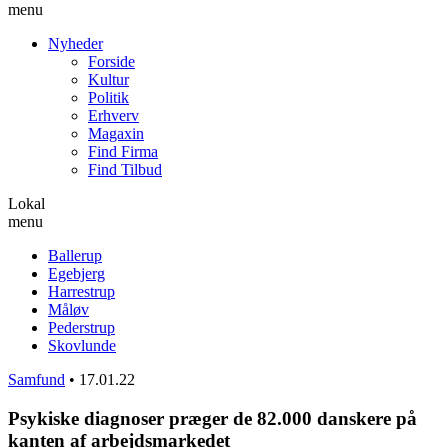
menu
Nyheder
Forside
Kultur
Politik
Erhverv
Magaxin
Find Firma
Find Tilbud
Lokal
menu
Ballerup
Egebjerg
Harrestrup
Måløv
Pederstrup
Skovlunde
Samfund
•
17.01.22
Psykiske diagnoser præger de 82.000 danskere på
kanten af arbejdsmarkedet