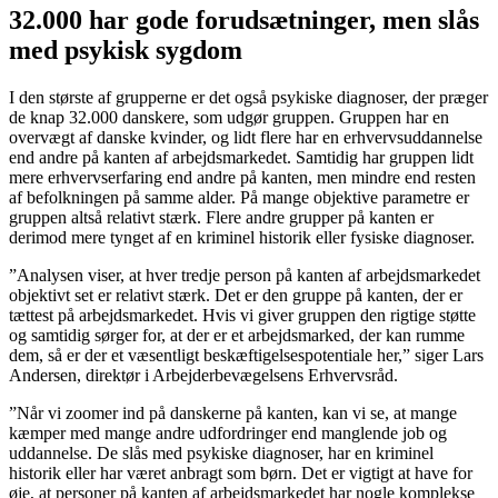
32.000 har gode forudsætninger, men slås
med psykisk sygdom
I den største af grupperne er det også psykiske diagnoser, der præger
de knap 32.000 danskere, som udgør gruppen. Gruppen har en
overvægt af danske kvinder, og lidt flere har en erhvervsuddannelse
end andre på kanten af arbejdsmarkedet. Samtidig har gruppen lidt
mere erhvervserfaring end andre på kanten, men mindre end resten
af befolkningen på samme alder. På mange objektive parametre er
gruppen altså relativt stærk. Flere andre grupper på kanten er
derimod mere tynget af en kriminel historik eller fysiske diagnoser.
”Analysen viser, at hver tredje person på kanten af arbejdsmarkedet
objektivt set er relativt stærk. Det er den gruppe på kanten, der er
tættest på arbejdsmarkedet. Hvis vi giver gruppen den rigtige støtte
og samtidig sørger for, at der er et arbejdsmarked, der kan rumme
dem, så er der et væsentligt beskæftigelsespotentiale her,” siger Lars
Andersen, direktør i Arbejderbevægelsens Erhvervsråd.
”Når vi zoomer ind på danskerne på kanten, kan vi se, at mange
kæmper med mange andre udfordringer end manglende job og
uddannelse. De slås med psykiske diagnoser, har en kriminel
historik eller har været anbragt som børn. Det er vigtigt at have for
øje, at personer på kanten af arbejdsmarkedet har nogle komplekse