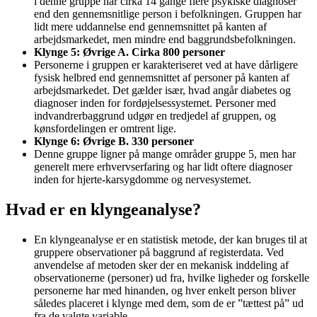
i denne gruppe har cirka 14 gange flere psykiske diagnoser
end den gennemsnitlige person i befolkningen. Gruppen har
lidt mere uddannelse end gennemsnittet på kanten af
arbejdsmarkedet, men mindre end baggrundsbefolkningen.
Klynge 5: Øvrige A. Cirka 800 personer
Personerne i gruppen er karakteriseret ved at have dårligere
fysisk helbred end gennemsnittet af personer på kanten af
arbejdsmarkedet. Det gælder især, hvad angår diabetes og
diagnoser inden for fordøjelsessystemet. Personer med
indvandrerbaggrund udgør en tredjedel af gruppen, og
kønsfordelingen er omtrent lige.
Klynge 6: Øvrige B. 330 personer
Denne gruppe ligner på mange områder gruppe 5, men har
generelt mere erhvervserfaring og har lidt oftere diagnoser
inden for hjerte-karsygdomme og nervesystemet.
Hvad er en klyngeanalyse?
En klyngeanalyse er en statistisk metode, der kan bruges til at
gruppere observationer på baggrund af registerdata. Ved
anvendelse af metoden sker der en mekanisk inddeling af
observationerne (personer) ud fra, hvilke ligheder og forskelle
personerne har med hinanden, og hver enkelt person bliver
således placeret i klynge med dem, som de er ”tættest på” ud
fra de valgte variable.