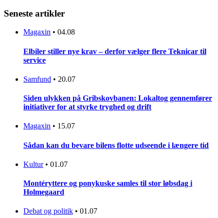
Seneste artikler
Magaxin
•
04.08
Elbiler stiller nye krav – derfor vælger flere Teknicar til
service
Samfund
•
20.07
Siden ulykken på Gribskovbanen: Lokaltog gennemfører
initiativer for at styrke tryghed og drift
Magaxin
•
15.07
Sådan kan du bevare bilens flotte udseende i længere tid
Kultur
•
01.07
Montéryttere og ponykuske samles til stor løbsdag i
Holmegaard
Debat og politik
•
01.07