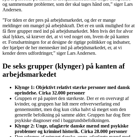
og sammensatte problemer, som der skal tages hånd om,” siger Lars
Andersen.
”For tiden er der pres på arbejdsmarkedet, og der er mange
meldinger om mangel på arbejdskraft. Det er en unik mulighed for at
få flere grupper med ind på arbejdsmarkedet. Men hvis det for alvor
skal lykkes, så kræver det, at vi ved noget om, hvem de på kanten
er. Forudsætningen for at designe de rigtige politikker og indsatser,
der hjælper de her mennesker ind på arbejdsmarkedet, er, at vi
kender deres udfordringer,” siger Lars Andersen.
De seks grupper (klynger) på kanten af
arbejdsmarkedet
Klynge 1: Objektivt relativt stærke personer med dansk
oprindelse. Cirka 32.000 personer
Gruppen er på papiret den stærkeste. Der er en overvægt af
kvinder, og gruppen har lidt mere erhvervserfaring end
gennemsnittet, men dog kun cirka halvt så meget som den
generelle befolkning på samme alder. Gruppen har dog flere
psykiske diagnoser end i baggrundsbefolkningen.
Klynge 2: Unge, ufaglærte danske mænd med psykiske
problemer og kriminel historik. Cirka 28.000 personer
Den udgøres af primært danske, unge, ufaglærte mænd med