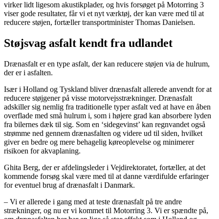
virker lidt ligesom akustikplader, og hvis forsøget på Motorring 3
viser gode resultater, får vi et nyt værktøj, der kan være med til at
reducere støjen, fortæller transportminister Thomas Danielsen.
Støjsvag asfalt kendt fra udlandet
Drænasfalt er en type asfalt, der kan reducere støjen via de hulrum,
der er i asfalten.
Især i Holland og Tyskland bliver drænasfalt allerede anvendt for at
reducere støjgener på visse motorvejsstrækninger. Drænasfalt
adskiller sig nemlig fra traditionelle typer asfalt ved at have en åben
overflade med små hulrum i, som i højere grad kan absorbere lyden
fra bilernes dæk til sig. Som en ‘sidegevinst’ kan regnvandet også
strømme ned gennem drænasfalten og videre ud til siden, hvilket
giver en bedre og mere behagelig køreoplevelse og minimerer
risikoen for akvaplaning.
Ghita Berg, der er afdelingsleder i Vejdirektoratet, fortæller, at det
kommende forsøg skal være med til at danne værdifulde erfaringer
for eventuel brug af drænasfalt i Danmark.
– Vi er allerede i gang med at teste drænasfalt på tre andre
strækninger, og nu er vi kommet til Motorring 3. Vi er spændte på,