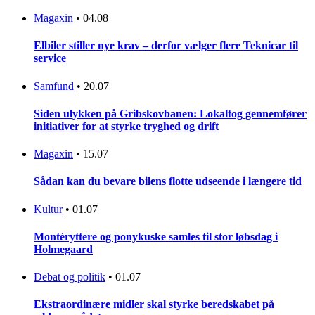
Magaxin
•
04.08
Elbiler stiller nye krav – derfor vælger flere Teknicar til
service
Samfund
•
20.07
Siden ulykken på Gribskovbanen: Lokaltog gennemfører
initiativer for at styrke tryghed og drift
Magaxin
•
15.07
Sådan kan du bevare bilens flotte udseende i længere tid
Kultur
•
01.07
Montéryttere og ponykuske samles til stor løbsdag i
Holmegaard
Debat og politik
•
01.07
Ekstraordinære midler skal styrke beredskabet på