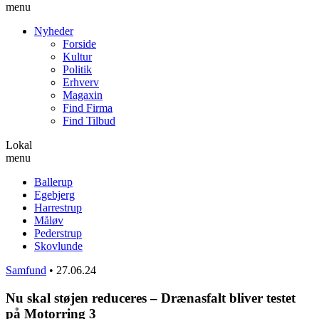
menu
Nyheder
Forside
Kultur
Politik
Erhverv
Magaxin
Find Firma
Find Tilbud
Lokal
menu
Ballerup
Egebjerg
Harrestrup
Måløv
Pederstrup
Skovlunde
Samfund
•
27.06.24
Nu skal støjen reduceres – Drænasfalt bliver testet
på Motorring 3