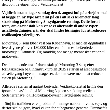
delt op i tre etaper. Kort: Vejdirektoratet
Vejdirektoratet tager søndag den 4. august hul på arbejdet med
at lægge en ny type asfalt ud på en i alt seks kilometer lang
strækning på Motorring 3 i sydgående retning. Dette for at
teste, om drænasfalt kan være et alternativ til andre typer
asfaltbelægninger, når der skal findes løsninger for at reducere
trafikstøjen yderligere.
Motorring 3, som løber vest om København, er med en døgntrafik i
hverdagene på over 130.000 biler en af de mest befærdede
motorveje i Danmark. Og samtidig bor mange mennesker tæt op til
motorvejen.
Den kommende test af drænasfalt på Motorring 3 sker, efter
forligskredsen bag Infrastrukturplan 2035 i starten af året besluttede
at sætte gang i nye undersøgelser, der kan være med til at reducere
støjen på Motorring 3.
Allerede i starten af august begynder Vejdirektoratet at lægge den
første drænasfalt ud på Motorring 3 på en strækning mellem
Slotsherrensvej og Holbækmotorvejen i sydgående retning.
– Støj fra trafikken er et problem for mange naboer til vores veje, og
derfor skal vi gøre, hvad vi kan for at begrænse generne. Drænasfalt