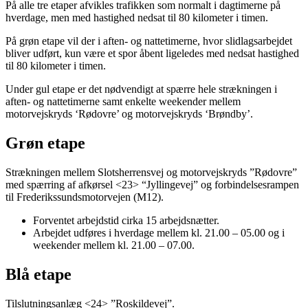
På alle tre etaper afvikles trafikken som normalt i dagtimerne på
hverdage, men med hastighed nedsat til 80 kilometer i timen.
På grøn etape vil der i aften- og nattetimerne, hvor slidlagsarbejdet
bliver udført, kun være et spor åbent ligeledes med nedsat hastighed
til 80 kilometer i timen.
Under gul etape er det nødvendigt at spærre hele strækningen i
aften- og nattetimerne samt enkelte weekender mellem
motorvejskryds ‘Rødovre’ og motorvejskryds ‘Brøndby’.
Grøn etape
Strækningen mellem Slotsherrensvej og motorvejskryds ”Rødovre”
med spærring af afkørsel <23> “Jyllingevej” og forbindelsesrampen
til Frederikssundsmotorvejen (M12).
Forventet arbejdstid cirka 15 arbejdsnætter.
Arbejdet udføres i hverdage mellem kl. 21.00 – 05.00 og i
weekender mellem kl. 21.00 – 07.00.
Blå etape
Tilslutningsanlæg <24> ”Roskildevej”.