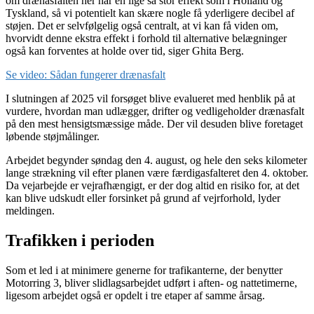
om drænasfalten her har en lige så stor effekt som i Holland og
Tyskland, så vi potentielt kan skære nogle få yderligere decibel af
støjen. Det er selvfølgelig også centralt, at vi kan få viden om,
hvorvidt denne ekstra effekt i forhold til alternative belægninger
også kan forventes at holde over tid, siger Ghita Berg.
Se video: Sådan fungerer drænasfalt
I slutningen af 2025 vil forsøget blive evalueret med henblik på at
vurdere, hvordan man udlægger, drifter og vedligeholder drænasfalt
på den mest hensigtsmæssige måde. Der vil desuden blive foretaget
løbende støjmålinger.
Arbejdet begynder søndag den 4. august, og hele den seks kilometer
lange strækning vil efter planen være færdigasfalteret den 4. oktober.
Da vejarbejde er vejrafhængigt, er der dog altid en risiko for, at det
kan blive udskudt eller forsinket på grund af vejrforhold, lyder
meldingen.
Trafikken i perioden
Som et led i at minimere generne for trafikanterne, der benytter
Motorring 3, bliver slidlagsarbejdet udført i aften- og nattetimerne,
ligesom arbejdet også er opdelt i tre etaper af samme årsag.