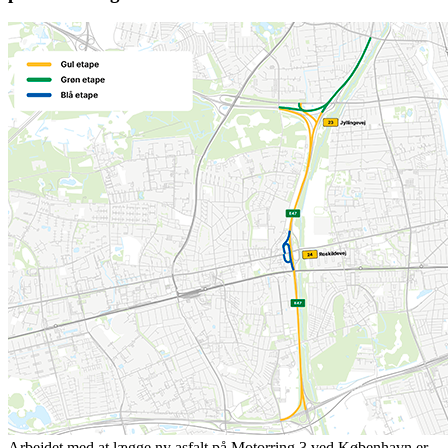
Arbejdet med at lægge ny asfalt på Motorring 3 ved København er