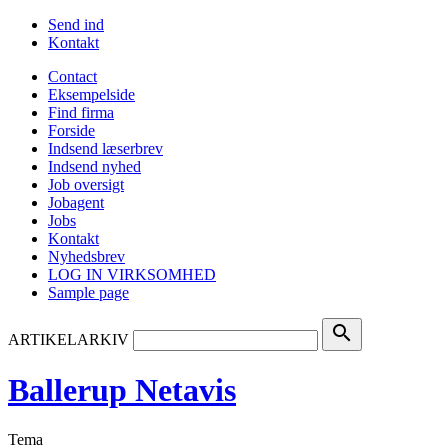
Send ind
Kontakt
Contact
Eksempelside
Find firma
Forside
Indsend læserbrev
Indsend nyhed
Job oversigt
Jobagent
Jobs
Kontakt
Nyhedsbrev
LOG IN VIRKSOMHED
Sample page
search
ARTIKELARKIV
Ballerup Netavis
Tema