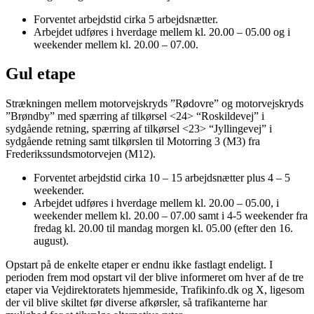
Forventet arbejdstid cirka 5 arbejdsnætter.
Arbejdet udføres i hverdage mellem kl. 20.00 – 05.00 og i
weekender mellem kl. 20.00 – 07.00.
Gul etape
Strækningen mellem motorvejskryds ”Rødovre” og motorvejskryds
”Brøndby” med spærring af tilkørsel <24> “Roskildevej” i
sydgående retning, spærring af tilkørsel <23> “Jyllingevej” i
sydgående retning samt tilkørslen til Motorring 3 (M3) fra
Frederikssundsmotorvejen (M12).
Forventet arbejdstid cirka 10 – 15 arbejdsnætter plus 4 – 5
weekender.
Arbejdet udføres i hverdage mellem kl. 20.00 – 05.00, i
weekender mellem kl. 20.00 – 07.00 samt i 4-5 weekender fra
fredag kl. 20.00 til mandag morgen kl. 05.00 (efter den 16.
august).
Opstart på de enkelte etaper er endnu ikke fastlagt endeligt. I
perioden frem mod opstart vil der blive informeret om hver af de tre
etaper via Vejdirektoratets hjemmeside, Trafikinfo.dk og X, ligesom
der vil blive skiltet før diverse afkørsler, så trafikanterne har