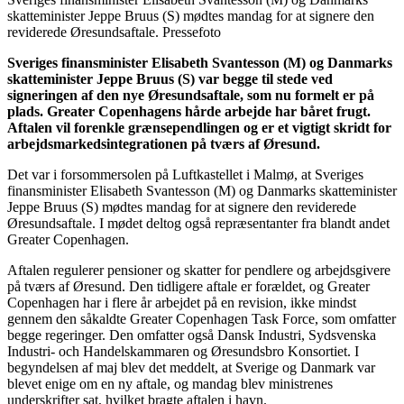
skatteminister Jeppe Bruus (S) mødtes mandag for at signere den
reviderede Øresundsaftale. Pressefoto
Sveriges finansminister Elisabeth Svantesson (M) og Danmarks
skatteminister Jeppe Bruus (S) var begge til stede ved
signeringen af den nye Øresundsaftale, som nu formelt er på
plads. Greater Copenhagens hårde arbejde har båret frugt.
Aftalen vil forenkle grænsependlingen og er et vigtigt skridt for
arbejdsmarkedsintegrationen på tværs af Øresund.
Det var i forsommersolen på Luftkastellet i Malmø, at Sveriges
finansminister Elisabeth Svantesson (M) og Danmarks skatteminister
Jeppe Bruus (S) mødtes mandag for at signere den reviderede
Øresundsaftale. I mødet deltog også repræsentanter fra blandt andet
Greater Copenhagen.
Aftalen regulerer pensioner og skatter for pendlere og arbejdsgivere
på tværs af Øresund. Den tidligere aftale er forældet, og Greater
Copenhagen har i flere år arbejdet på en revision, ikke mindst
gennem den såkaldte Greater Copenhagen Task Force, som omfatter
begge regeringer. Den omfatter også Dansk Industri, Sydsvenska
Industri- och Handelskammaren og Øresundsbro Konsortiet. I
begyndelsen af maj blev det meddelt, at Sverige og Danmark var
blevet enige om en ny aftale, og mandag blev ministrenes
underskrifter sat, hvilket bragte aftalen i havn.