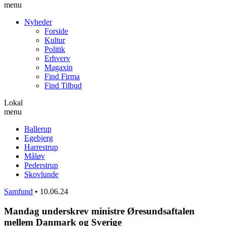
menu
Nyheder
Forside
Kultur
Politik
Erhverv
Magaxin
Find Firma
Find Tilbud
Lokal
menu
Ballerup
Egebjerg
Harrestrup
Måløv
Pederstrup
Skovlunde
Samfund
•
10.06.24
Mandag underskrev ministre Øresundsaftalen
mellem Danmark og Sverige