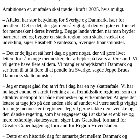
Ambitionen er, at aftalen skal træde i kraft i 2025, hvis muligt.
– Aftalen har stor betydning for Sverige og Danmark, især for
pendlere. Det er det, der gør den så vigtig, at den vil gøre en forskel
for mennesker i deres hverdag. Begge lande vinder, når man bryder
barrierer ned og bygger en stærk region, som skaber vækst og
udvikling, siger Elisabeth Svantesson, Sveriges finansminister.
– Det er dejligt at stå her i dag og gøre noget, der vil gøre livet
lettere for så mange mennesker, der arbejder på tværs af Øresund. Vi
vil gerne have flere af dem. Vi mangler arbejdskraft i Danmark og
ser frem til at få flere til at pendle fra Sverige, sagde Jeppe Bruus,
Danmarks skatteminister.
– Jeg er meget glad for, at vi fra i dag har en ny skatteaftale. Vi har
nu taget endnu et skridt i retning af at fremtidssikre regionen som en
attraktiv metropol for både mennesker og virksomheder. At gøre det
lettere at tage job på den anden side af sundet vil være særligt vigtigt
for unge mennesker i regionen. Jeg vil gerne takke den svenske og
den danske regering, som har engageret sig i at skabe et enklere og
mere retfærdigt skattesystem, siger Lars Gaardhøj, formand for
Greater Copenhagen og formand for Region Hovedstaden.
– Dette er en historisk dag for samarbejdet mellem Danmark og