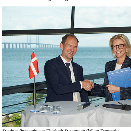
Sveriges finansminister Elisabeth Svantesson (M) og Danmarks