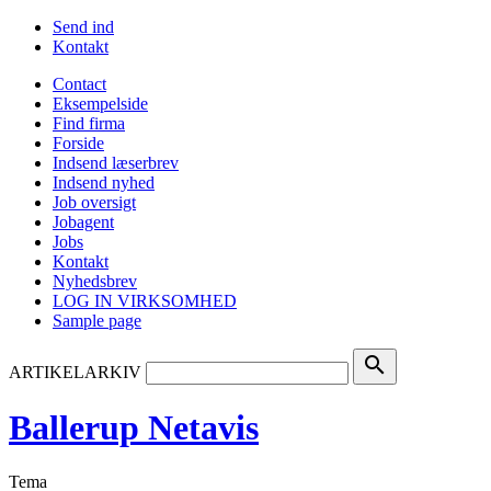
Send ind
Kontakt
Contact
Eksempelside
Find firma
Forside
Indsend læserbrev
Indsend nyhed
Job oversigt
Jobagent
Jobs
Kontakt
Nyhedsbrev
LOG IN VIRKSOMHED
Sample page
search
ARTIKELARKIV
Ballerup Netavis
Tema