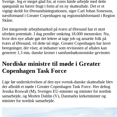
Sverige. Jeg er meget glad for, at vores hårde arbejde med dette
spørgsmål nu bærer frugt i form af en ny skatteaftale. Det er et
vigtigt skridt for Øresundsintegrationen, siger Carl Johan Sonesson,
næstformand i Greater Copenhagen og regionsrådsformand i Region
Skåne.
Det integrerede arbejdsmarked på tværs af Øresund har et stort
uforløst potentiale. I dag pendler omkring 18.000 mennesker. Nu,
hvor den nye aftale gør det lettere at tage job og ansætte folk på
tværs af Øresund, vil dette tal stige. Greater Copenhagen har lavet
beregninger, der viser, at indsatser som revisionen af aftalen kan
generere 1,3 mia. danske kroner i samfundsøkonomiske gevinster.
Nordiske ministre til møde i Greater
Copenhagen Task Force
Lige før underskrivelsen af den nye svensk-danske skatteaftale blev
der afholdt et møde i Greater Copenhagen Task Force. Her deltog
Jessika Roswall (M), Sveriges EU-minister og minister for nordisk
samarbejde, og Morten Dahlin (V), Danmarks kirkeminister og
minister for nordisk samarbejde.