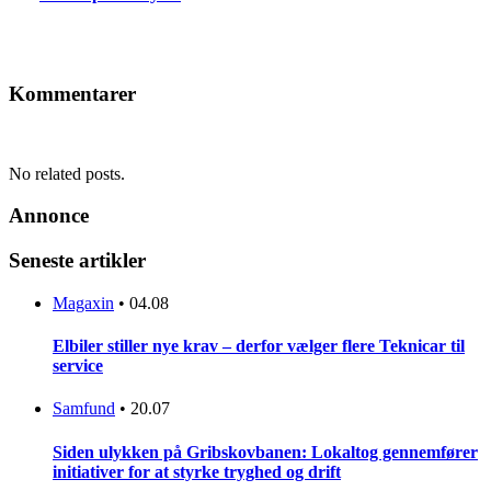
Kommentarer
No related posts.
Annonce
Seneste artikler
Magaxin
•
04.08
Elbiler stiller nye krav – derfor vælger flere Teknicar til
service
Samfund
•
20.07
Siden ulykken på Gribskovbanen: Lokaltog gennemfører
initiativer for at styrke tryghed og drift