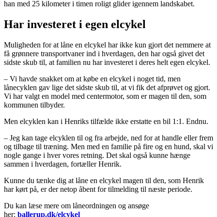
han med 25 kilometer i timen roligt glider igennem landskabet.
Har investeret i egen elcykel
Muligheden for at låne en elcykel har ikke kun gjort det nemmere at
få grønnere transportvaner ind i hverdagen, den har også givet det
sidste skub til, at familien nu har investeret i deres helt egen elcykel.
– Vi havde snakket om at købe en elcykel i noget tid, men
lånecyklen gav lige det sidste skub til, at vi fik det afprøvet og gjort.
Vi har valgt en model med centermotor, som er magen til den, som
kommunen tilbyder.
Men elcyklen kan i Henriks tilfælde ikke erstatte en bil 1:1. Endnu.
– Jeg kan tage elcyklen til og fra arbejde, ned for at handle eller frem
og tilbage til træning. Men med en familie på fire og en hund, skal vi
nogle gange i hver vores retning. Det skal også kunne hænge
sammen i hverdagen, fortæller Henrik.
Kunne du tænke dig at låne en elcykel magen til den, som Henrik
har kørt på, er der netop åbent for tilmelding til næste periode.
Du kan læse mere om låneordningen og ansøge
her:
ballerup.dk/elcykel