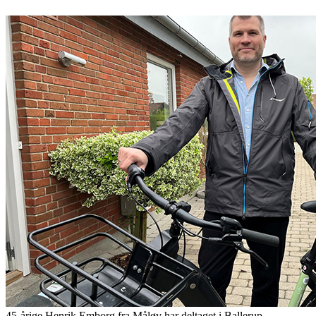
45-årige Henrik Emborg fra Måløv har deltaget i Ballerup