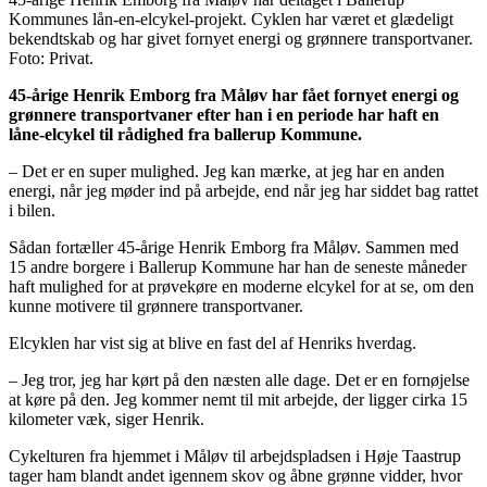
Kommunes lån-en-elcykel-projekt. Cyklen har været et glædeligt
bekendtskab og har givet fornyet energi og grønnere transportvaner.
Foto: Privat.
45-årige Henrik Emborg fra Måløv har fået fornyet energi og
grønnere transportvaner efter han i en periode har haft en
låne-elcykel til rådighed fra ballerup Kommune.
– Det er en super mulighed. Jeg kan mærke, at jeg har en anden
energi, når jeg møder ind på arbejde, end når jeg har siddet bag rattet
i bilen.
Sådan fortæller 45-årige Henrik Emborg fra Måløv. Sammen med
15 andre borgere i Ballerup Kommune har han de seneste måneder
haft mulighed for at prøvekøre en moderne elcykel for at se, om den
kunne motivere til grønnere transportvaner.
Elcyklen har vist sig at blive en fast del af Henriks hverdag.
– Jeg tror, jeg har kørt på den næsten alle dage. Det er en fornøjelse
at køre på den. Jeg kommer nemt til mit arbejde, der ligger cirka 15
kilometer væk, siger Henrik.
Cykelturen fra hjemmet i Måløv til arbejdspladsen i Høje Taastrup
tager ham blandt andet igennem skov og åbne grønne vidder, hvor