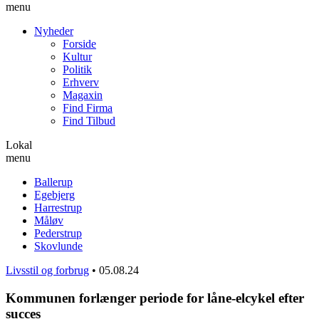
menu
Nyheder
Forside
Kultur
Politik
Erhverv
Magaxin
Find Firma
Find Tilbud
Lokal
menu
Ballerup
Egebjerg
Harrestrup
Måløv
Pederstrup
Skovlunde
Livsstil og forbrug
•
05.08.24
Kommunen forlænger periode for låne-elcykel efter
succes