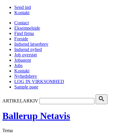
Send ind
Kontakt
Contact
Eksempelside
Find firma
Forside
Indsend læserbrev
Indsend nyhed
Job oversigt
Jobagent
Jobs
Kontakt
Nyhedsbrev
LOG IN VIRKSOMHED
Sample page
search
ARTIKELARKIV
Ballerup Netavis
Tema