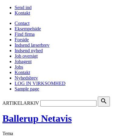
Send ind
Kontakt
Contact
Eksempelside
Find firma
Forside
Indsend læserbrev
Indsend nyhed
Job oversigt
Jobagent
Jobs
Kontakt
Nyhedsbrev
LOG IN VIRKSOMHED
Sample page
search
ARTIKELARKIV
Ballerup Netavis
Tema