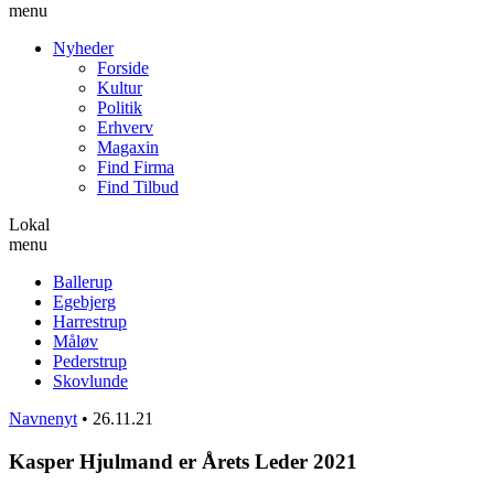
menu
Nyheder
Forside
Kultur
Politik
Erhverv
Magaxin
Find Firma
Find Tilbud
Lokal
menu
Ballerup
Egebjerg
Harrestrup
Måløv
Pederstrup
Skovlunde
Navnenyt
•
26.11.21
Kasper Hjulmand er Årets Leder 2021