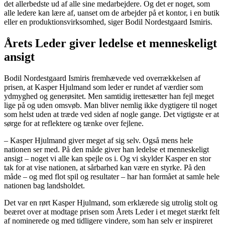
det allerbedste ud af alle sine medarbejdere. Og det er noget, som
alle ledere kan lære af, uanset om de arbejder på et kontor, i en butik
eller en produktionsvirksomhed, siger Bodil Nordestgaard Ismiris.
Årets Leder giver ledelse et menneskeligt
ansigt
Bodil Nordestgaard Ismiris fremhævede ved overrækkelsen af
prisen, at Kasper Hjulmand som leder er rundet af værdier som
ydmyghed og generøsitet. Men samtidig irettesætter han fejl meget
lige på og uden omsvøb. Man bliver nemlig ikke dygtigere til noget
som helst uden at træde ved siden af nogle gange. Det vigtigste er at
sørge for at reflektere og tænke over fejlene.
– Kasper Hjulmand giver meget af sig selv. Også mens hele
nationen ser med. På den måde giver han ledelse et menneskeligt
ansigt – noget vi alle kan spejle os i. Og vi skylder Kasper en stor
tak for at vise nationen, at sårbarhed kan være en styrke. På den
måde – og med flot spil og resultater – har han formået at samle hele
nationen bag landsholdet.
Det var en rørt Kasper Hjulmand, som erklærede sig utrolig stolt og
beæret over at modtage prisen som Årets Leder i et meget stærkt felt
af nominerede og med tidligere vindere, som han selv er inspireret