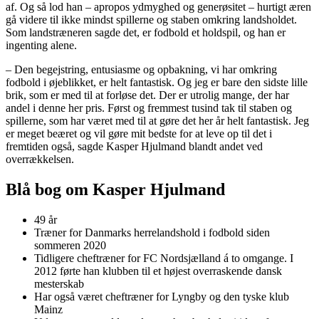
af. Og så lod han – apropos ydmyghed og generøsitet – hurtigt æren
gå videre til ikke mindst spillerne og staben omkring landsholdet.
Som landstræneren sagde det, er fodbold et holdspil, og han er
ingenting alene.
– Den begejstring, entusiasme og opbakning, vi har omkring
fodbold i øjeblikket, er helt fantastisk. Og jeg er bare den sidste lille
brik, som er med til at forløse det. Der er utrolig mange, der har
andel i denne her pris. Først og fremmest tusind tak til staben og
spillerne, som har været med til at gøre det her år helt fantastisk. Jeg
er meget beæret og vil gøre mit bedste for at leve op til det i
fremtiden også, sagde Kasper Hjulmand blandt andet ved
overrækkelsen.
Blå bog om Kasper Hjulmand
49 år
Træner for Danmarks herrelandshold i fodbold siden
sommeren 2020
Tidligere cheftræner for FC Nordsjælland á to omgange. I
2012 førte han klubben til et højest overraskende dansk
mesterskab
Har også været cheftræner for Lyngby og den tyske klub
Mainz