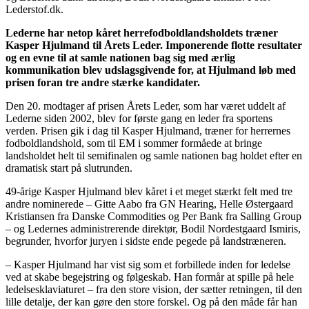
Lederstof.dk.
Lederne har netop kåret herrefodboldlandsholdets træner
Kasper Hjulmand til Årets Leder. Imponerende flotte resultater
og en evne til at samle nationen bag sig med ærlig
kommunikation blev udslagsgivende for, at Hjulmand løb med
prisen foran tre andre stærke kandidater.
Den 20. modtager af prisen Årets Leder, som har været uddelt af
Lederne siden 2002, blev for første gang en leder fra sportens
verden. Prisen gik i dag til Kasper Hjulmand, træner for herrernes
fodboldlandshold, som til EM i sommer formåede at bringe
landsholdet helt til semifinalen og samle nationen bag holdet efter en
dramatisk start på slutrunden.
49-årige Kasper Hjulmand blev kåret i et meget stærkt felt med tre
andre nominerede – Gitte Aabo fra GN Hearing, Helle Østergaard
Kristiansen fra Danske Commodities og Per Bank fra Salling Group
– og Ledernes administrerende direktør, Bodil Nordestgaard Ismiris,
begrunder, hvorfor juryen i sidste ende pegede på landstræneren.
– Kasper Hjulmand har vist sig som et forbillede inden for ledelse
ved at skabe begejstring og følgeskab. Han formår at spille på hele
ledelsesklaviaturet – fra den store vision, der sætter retningen, til den
lille detalje, der kan gøre den store forskel. Og på den måde får han