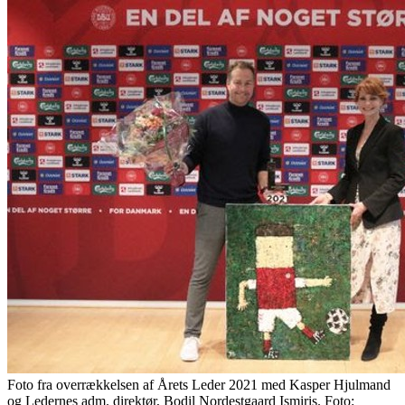
Foto fra overrækkelsen af Årets Leder 2021 med Kasper Hjulmand
og Ledernes adm. direktør, Bodil Nordestgaard Ismiris. Foto: