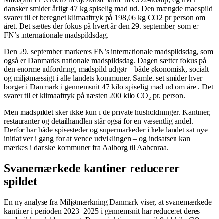
dansker smider årligt 47 kg spiselig mad ud. Den mængde madspild
svarer til et beregnet klimaaftryk på 198,06 kg CO2 pr person om
året. Det sættes der fokus på hvert år den 29. september, som er
FN’s internationale madspildsdag.
Den 29. september markeres FN’s internationale madspildsdag, som
også er Danmarks nationale madspildsdag. Dagen sætter fokus på
den enorme udfordring, madspild udgør – både økonomisk, socialt
og miljømæssigt i alle landets kommuner. Samlet set smider hver
borger i Danmark i gennemsnit 47 kilo spiselig mad ud om året. Det
svarer til et klimaaftryk på næsten 200 kilo CO₂ pr. person.
Men madspildet sker ikke kun i de private husholdninger. Kantiner,
restauranter og detailhandlen står også for en væsentlig andel.
Derfor har både spisesteder og supermarkeder i hele landet sat nye
initiativer i gang for at vende udviklingen – og indsatsen kan
mærkes i danske kommuner fra Aalborg til Aabenraa.
Svanemærkede kantiner reducerer
spildet
En ny analyse fra Miljømærkning Danmark viser, at svanemærkede
kantiner i perioden 2023–2025 i gennemsnit har reduceret deres