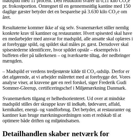
madspild med 11 procent. Den reduktion svarer til 0,11 kilo CO₂e
pr. frokostportion. Omregnet til en gennemsnitlig kantine med 150
daglige gæster betyder det en besparelse på 3.630 kilo CO₂e om
året.
Resultaterne kommer ikke af sig selv. Svanemærket stiller nemlig
konkrete krav til kantiner og restauranter. Hvert spisested skal have
en medarbejder med ansvar for madspild, alle ansatte skal oplæres i
at forebygge spild, og spildet skal måles pr. gæst. Derudover skal
spisestederne identificere, hvor spildet opstår – eksempelvis i
buffeten eller på tallerkenen – og iværksætte tiltag, der nedbringer
mængden.
– Madspild er verdens tredjestørste kilde til CO₂-udslip. Derfor er
det afgørende, at vi arbejder målrettet med at forebygge det. Vores
analyse viser, at kravene gør en reel forskel, siger Frederik Gudi
Sommer-Gleerup, certificeringschef i Miljømærkning Danmark.
Svanemærkets tilgang er helhedsorienteret. Ud over at mindske
madspild stilles der skrappe krav til indkøb, fødevarer, affald,
kemikalier, energi- og vandforbrug. Det betyder, at restauranter og
kantiner kan bruge mærkningsordningen som et redskab til at
optimere både driften og miljøindsatsen.
Detailhandlen skaber netværk for