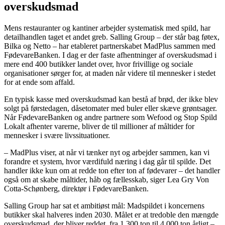
overskudsmad
Mens restauranter og kantiner arbejder systematisk med spild, har
detailhandlen taget et andet greb. Salling Group – der står bag føtex,
Bilka og Netto – har etableret partnerskabet MadPlus sammen med
FødevareBanken. I dag er der faste afhentninger af overskudsmad i
mere end 400 butikker landet over, hvor frivillige og sociale
organisationer sørger for, at maden når videre til mennesker i stedet
for at ende som affald.
En typisk kasse med overskudsmad kan bestå af brød, der ikke blev
solgt på førstedagen, dåsetomater med buler eller skæve grøntsager.
Når FødevareBanken og andre partnere som Wefood og Stop Spild
Lokalt afhenter varerne, bliver de til millioner af måltider for
mennesker i svære livssituationer.
– MadPlus viser, at når vi tænker nyt og arbejder sammen, kan vi
forandre et system, hvor værdifuld næring i dag går til spilde. Det
handler ikke kun om at redde ton efter ton af fødevarer – det handler
også om at skabe måltider, håb og fællesskab, siger Lea Gry Von
Cotta-Schønberg, direktør i FødevareBanken.
Salling Group har sat et ambitiøst mål: Madspildet i koncernens
butikker skal halveres inden 2030. Målet er at tredoble den mængde
overskudsmad, der bliver reddet, fra 1.300 ton til 4.000 ton årligt –