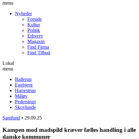
menu
Nyheder
Forside
Kultur
Politik
Erhverv
Magaxin
Find Firma
Find Tilbud
Lokal
menu
Ballerup
Egebjerg
Harrestrup
Måløv
Pederstrup
Skovlunde
Samfund
•
29.09.25
Kampen mod madspild kræver fælles handling i alle
danske kommuner