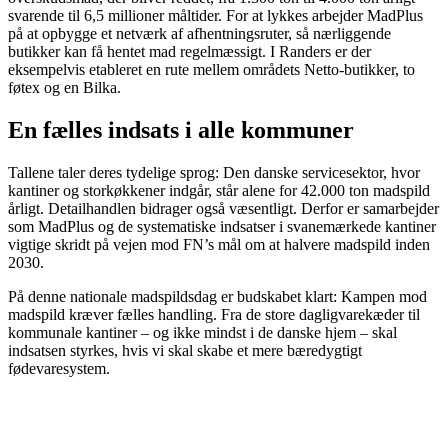
svarende til 6,5 millioner måltider. For at lykkes arbejder MadPlus
på at opbygge et netværk af afhentningsruter, så nærliggende
butikker kan få hentet mad regelmæssigt. I Randers er der
eksempelvis etableret en rute mellem områdets Netto-butikker, to
føtex og en Bilka.
En fælles indsats i alle kommuner
Tallene taler deres tydelige sprog: Den danske servicesektor, hvor
kantiner og storkøkkener indgår, står alene for 42.000 ton madspild
årligt. Detailhandlen bidrager også væsentligt. Derfor er samarbejder
som MadPlus og de systematiske indsatser i svanemærkede kantiner
vigtige skridt på vejen mod FN’s mål om at halvere madspild inden
2030.
På denne nationale madspildsdag er budskabet klart: Kampen mod
madspild kræver fælles handling. Fra de store dagligvarekæder til
kommunale kantiner – og ikke mindst i de danske hjem – skal
indsatsen styrkes, hvis vi skal skabe et mere bæredygtigt
fødevaresystem.