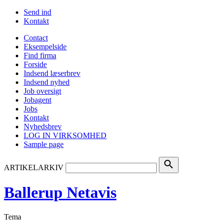
Send ind
Kontakt
Contact
Eksempelside
Find firma
Forside
Indsend læserbrev
Indsend nyhed
Job oversigt
Jobagent
Jobs
Kontakt
Nyhedsbrev
LOG IN VIRKSOMHED
Sample page
search
ARTIKELARKIV
Ballerup Netavis
Tema