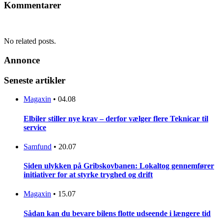
Kommentarer
No related posts.
Annonce
Seneste artikler
Magaxin
•
04.08
Elbiler stiller nye krav – derfor vælger flere Teknicar til
service
Samfund
•
20.07
Siden ulykken på Gribskovbanen: Lokaltog gennemfører
initiativer for at styrke tryghed og drift
Magaxin
•
15.07
Sådan kan du bevare bilens flotte udseende i længere tid