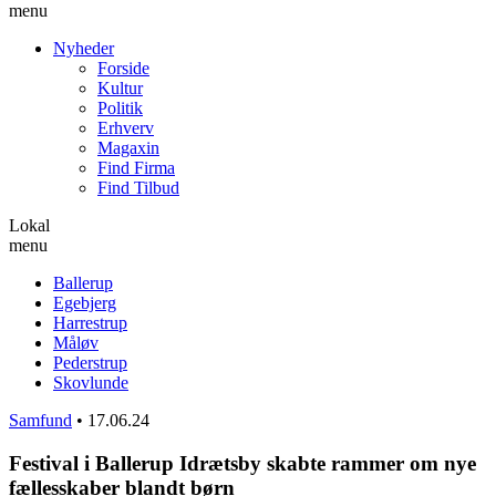
menu
Nyheder
Forside
Kultur
Politik
Erhverv
Magaxin
Find Firma
Find Tilbud
Lokal
menu
Ballerup
Egebjerg
Harrestrup
Måløv
Pederstrup
Skovlunde
Samfund
•
17.06.24
Festival i Ballerup Idrætsby skabte rammer om nye
fællesskaber blandt børn