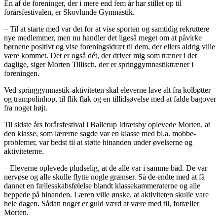
En af de foreninger, der i mere end fem år har stillet op til
forårsfestivalen, er Skovlunde Gymnastik.
– Til at starte med var det for at vise sporten og samtidig rekruttere
nye medlemmer, men nu handler det ligeså meget om at påvirke
børnene positivt og vise foreningsidræt til dem, der ellers aldrig ville
være kommet. Det er også dét, der driver mig som træner i det
daglige, siger Morten Tillisch, der er springgymnastiktræner i
foreningen.
Ved springgymnastik-aktiviteten skal eleverne lave alt fra kolbøtter
og trampolinhop, til flik flak og en tillidsøvelse med at falde bagover
fra noget højt.
Til sidste års forårsfestival i Ballerup Idrætsby oplevede Morten, at
den klasse, som lærerne sagde var en klasse med bl.a. mobbe-
problemer, var bedst til at støtte hinanden under øvelserne og
aktiviteterne.
– Eleverne oplevede pludselig, at de alle var i samme båd. De var
nervøse og alle skulle flytte nogle grænser. Så de endte med at få
dannet en fællesskabsfølelse blandt klassekammeraterne og alle
heppede på hinanden. Læren ville ønske, at aktiviteten skulle vare
hele dagen. Sådan noget er guld værd at være med til, fortæller
Morten.