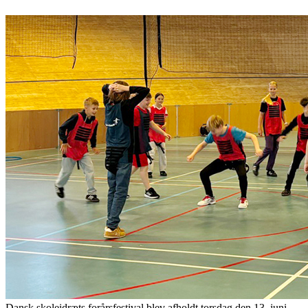
Dansk skoleidræts forårsfestival blev afholdt torsdag den 13. juni