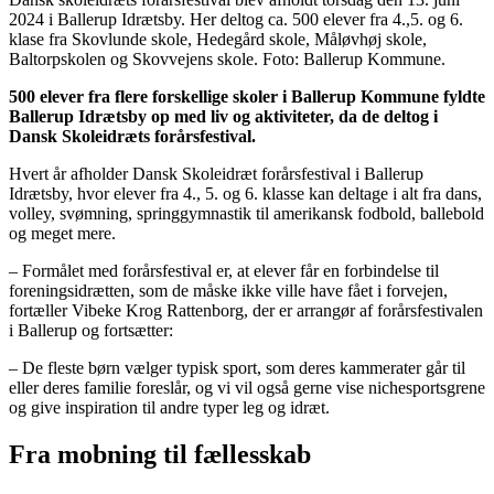
2024 i Ballerup Idrætsby. Her deltog ca. 500 elever fra 4.,5. og 6.
klase fra Skovlunde skole, Hedegård skole, Måløvhøj skole,
Baltorpskolen og Skovvejens skole. Foto: Ballerup Kommune.
500 elever fra flere forskellige skoler i Ballerup Kommune fyldte
Ballerup Idrætsby op med liv og aktiviteter, da de deltog i
Dansk Skoleidræts forårsfestival.
Hvert år afholder Dansk Skoleidræt forårsfestival i Ballerup
Idrætsby, hvor elever fra 4., 5. og 6. klasse kan deltage i alt fra dans,
volley, svømning, springgymnastik til amerikansk fodbold, ballebold
og meget mere.
– Formålet med forårsfestival er, at elever får en forbindelse til
foreningsidrætten, som de måske ikke ville have fået i forvejen,
fortæller Vibeke Krog Rattenborg, der er arrangør af forårsfestivalen
i Ballerup og fortsætter:
– De fleste børn vælger typisk sport, som deres kammerater går til
eller deres familie foreslår, og vi vil også gerne vise nichesportsgrene
og give inspiration til andre typer leg og idræt.
Fra mobning til fællesskab