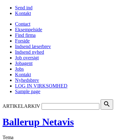
Send ind
Kontakt
Contact
Eksempelside
Find firma
Forside
Indsend læserbrev
Indsend nyhed
Job oversigt
Jobagent
Jobs
Kontakt
Nyhedsbrev
LOG IN VIRKSOMHED
Sample page
search
ARTIKELARKIV
Ballerup Netavis
Tema