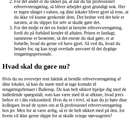
For det andet er du sikker på, at når du får professionel
erhvervsrengøring, så bliver arbejdet gjort grundigt nok. Her
er ingen slinger i valsen, og dine lokaler bliver gjort så rene, at
du ikke vil kunne genkende dem. Det bedste ved det hele er
næsten, at du slipper for selv at skulle gøre det.
For det tredje er det en fordel at benytte erhvervsrengøring,
fordi du på forhånd kender til aftalen. Prisen er fastlagt,
rammerne er bestemte, så det eneste du skal gøre, er at
fortælle, hvad du gerne vil have gjort. Så ved du, hvad du
betaler for, og kan trygt overlade ansvaret til det dygtige
rengøringspersonale.
Hvad skal du gøre nu?
Hvis du nu overvejer rent faktisk at bestille erhvervsrengøring af
dine lokaler, så kan du starte med at tage kontakt til
rengøringsfirmaet i Ballerup. De kan helt sikkert hjælpe dig med de
indledende spørgsmål, som kan være med til at afklare, hvad jeres
behov er i din virksomhed. Hvis du er i tvivl, så kan du jo høre dine
kollegaer, hvad de synes om at få professionel erhvervsrengøring
hos jer. Men for at være ærlig, så er de helt sikkert med på den, for
hvem vil ikke gerne slippe for at skulle svinge støvsugeren?