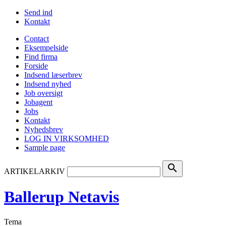
Send ind
Kontakt
Contact
Eksempelside
Find firma
Forside
Indsend læserbrev
Indsend nyhed
Job oversigt
Jobagent
Jobs
Kontakt
Nyhedsbrev
LOG IN VIRKSOMHED
Sample page
search
ARTIKELARKIV
Ballerup Netavis
Tema