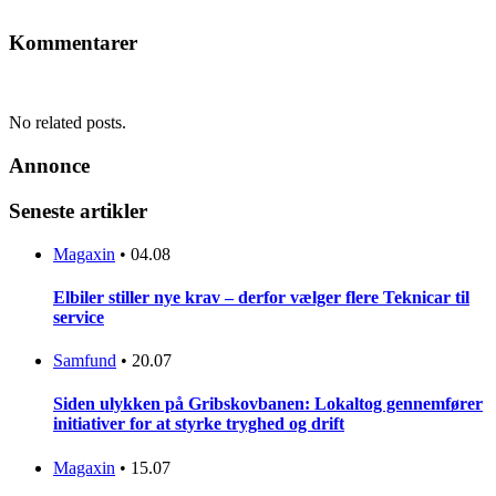
Kommentarer
No related posts.
Annonce
Seneste artikler
Magaxin
•
04.08
Elbiler stiller nye krav – derfor vælger flere Teknicar til
service
Samfund
•
20.07
Siden ulykken på Gribskovbanen: Lokaltog gennemfører
initiativer for at styrke tryghed og drift
Magaxin
•
15.07