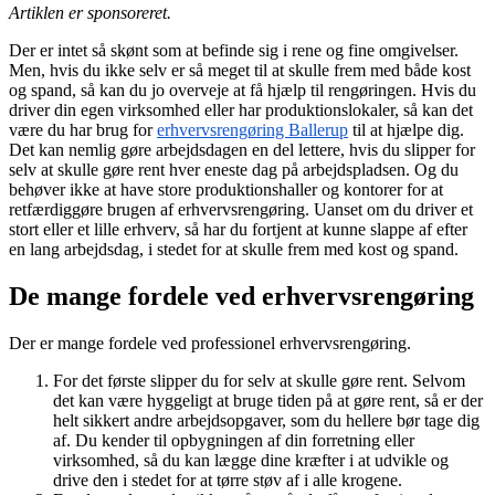
Artiklen er sponsoreret.
Der er intet så skønt som at befinde sig i rene og fine omgivelser.
Men, hvis du ikke selv er så meget til at skulle frem med både kost
og spand, så kan du jo overveje at få hjælp til rengøringen. Hvis du
driver din egen virksomhed eller har produktionslokaler, så kan det
være du har brug for
erhvervsrengøring Ballerup
til at hjælpe dig.
Det kan nemlig gøre arbejdsdagen en del lettere, hvis du slipper for
selv at skulle gøre rent hver eneste dag på arbejdspladsen. Og du
behøver ikke at have store produktionshaller og kontorer for at
retfærdiggøre brugen af erhvervsrengøring. Uanset om du driver et
stort eller et lille erhverv, så har du fortjent at kunne slappe af efter
en lang arbejdsdag, i stedet for at skulle frem med kost og spand.
De mange fordele ved erhvervsrengøring
Der er mange fordele ved professionel erhvervsrengøring.
For det første slipper du for selv at skulle gøre rent. Selvom
det kan være hyggeligt at bruge tiden på at gøre rent, så er der
helt sikkert andre arbejdsopgaver, som du hellere bør tage dig
af. Du kender til opbygningen af din forretning eller
virksomhed, så du kan lægge dine kræfter i at udvikle og
drive den i stedet for at tørre støv af i alle krogene.