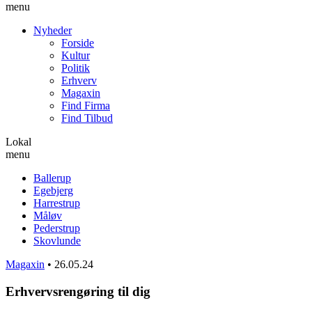
menu
Nyheder
Forside
Kultur
Politik
Erhverv
Magaxin
Find Firma
Find Tilbud
Lokal
menu
Ballerup
Egebjerg
Harrestrup
Måløv
Pederstrup
Skovlunde
Magaxin
•
26.05.24
Erhvervsrengøring til dig