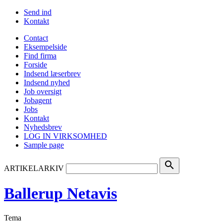
Send ind
Kontakt
Contact
Eksempelside
Find firma
Forside
Indsend læserbrev
Indsend nyhed
Job oversigt
Jobagent
Jobs
Kontakt
Nyhedsbrev
LOG IN VIRKSOMHED
Sample page
search
ARTIKELARKIV
Ballerup Netavis
Tema