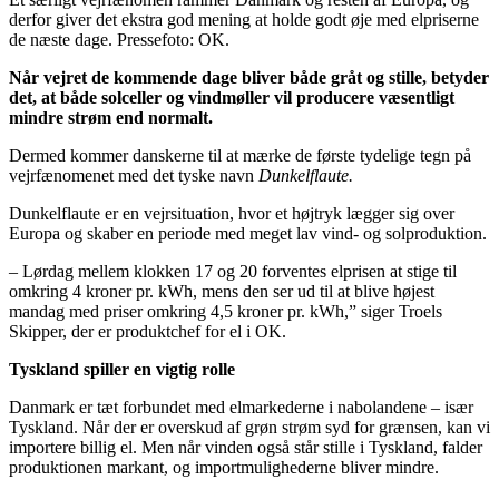
derfor giver det ekstra god mening at holde godt øje med elpriserne
de næste dage. Pressefoto: OK.
Når vejret de kommende dage bliver både gråt og stille, betyder
det, at både solceller og vindmøller vil producere væsentligt
mindre strøm end normalt.
Dermed kommer danskerne til at mærke de første tydelige tegn på
vejrfænomenet med det tyske navn
Dunkelflaute.
Dunkelflaute er en vejrsituation, hvor et højtryk lægger sig over
Europa og skaber en periode med meget lav vind- og solproduktion.
– Lørdag mellem klokken 17 og 20 forventes elprisen at stige til
omkring 4 kroner pr. kWh, mens den ser ud til at blive højest
mandag med priser omkring 4,5 kroner pr. kWh,” siger Troels
Skipper, der er produktchef for el i OK.
Tyskland spiller en vigtig rolle
Danmark er tæt forbundet med elmarkederne i nabolandene – især
Tyskland. Når der er overskud af grøn strøm syd for grænsen, kan vi
importere billig el. Men når vinden også står stille i Tyskland, falder
produktionen markant, og importmulighederne bliver mindre.