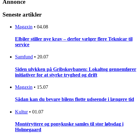
Annonce
Seneste artikler
Magaxin
•
04.08
Elbiler stiller nye krav – derfor vælger flere Teknicar til
service
Samfund
•
20.07
Siden ulykken på Gribskovbanen: Lokaltog gennemfører
initiativer for at styrke tryghed og drift
Magaxin
•
15.07
Sådan kan du bevare bilens flotte udseende i længere tid
Kultur
•
01.07
Montéryttere og ponykuske samles til stor løbsdag i
Holmegaard