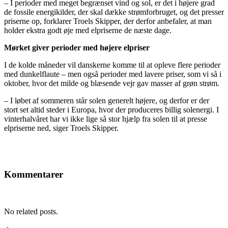
– I perioder med meget begrænset vind og sol, er det i højere grad
de fossile energikilder, der skal dække strømforbruget, og det presser
priserne op, forklarer Troels Skipper, der derfor anbefaler, at man
holder ekstra godt øje med elpriserne de næste dage.
Mørket giver perioder med højere elpriser
I de kolde måneder vil danskerne komme til at opleve flere perioder
med dunkelflaute – men også perioder med lavere priser, som vi så i
oktober, hvor det milde og blæsende vejr gav masser af grøn strøm.
– I løbet af sommeren står solen generelt højere, og derfor er der
stort set altid steder i Europa, hvor der produceres billig solenergi. I
vinterhalvåret har vi ikke lige så stor hjælp fra solen til at presse
elpriserne ned, siger Troels Skipper.
Kommentarer
No related posts.