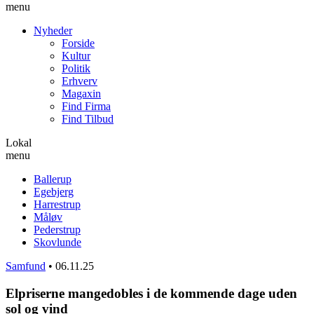
menu
Nyheder
Forside
Kultur
Politik
Erhverv
Magaxin
Find Firma
Find Tilbud
Lokal
menu
Ballerup
Egebjerg
Harrestrup
Måløv
Pederstrup
Skovlunde
Samfund
•
06.11.25
Elpriserne mangedobles i de kommende dage uden
sol og vind