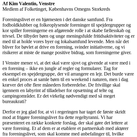
Af Kim Valentin, Venstre
Medlem af Folketinget, Københavns Omegns Storkreds
Foreningslivet er en hjørnesten i det danske samfund. Fra
fodboldklubber og folkeoplysende foreninger til spejdergrupper og
kor spiller foreningerne en afgørende rolle i at skabe fællesskab og
trivsel. De tilbyder børn og unge meningsfulde fritidsaktiviteter og er
med til at holde vores byer og lokalsamfund levende. Men når det
bliver for bøvlet at drive en forening, svinder initiativerne, og vi
risikerer at miste de mange positive bidrag, som foreningerne giver.
I Venstre mener vi, at det skal være sjovt og givende at være med i
en forening – ikke en jungle af regler og formularer. Tag for
eksempel en spejdergruppe, der vil arrangere en lejr. Det burde være
en enkel proces at samle børn til en weekend i naturen, men i dag
kræver det ofte flere måneders forberedelse. De frivillige skal
igennem en labyrint af tilladelser for opsætning af telte og
campingområder. Er det virkelig nødvendigt med så meget
bureaukrati?
Derfor er jeg glad for, at vi i regeringen har taget de første skridt
mod at frigøre foreningslivet fra dette regeltyranni. Vi har
præsenteret en række konkrete forslag, der skal gøre det lettere at
være forening. Et af dem er at etablere et partnerskab med aktører
fra foreningslivet, som skal komme med anbefalinger til, hvilke