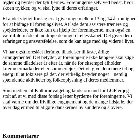
regler og byrder der bør fjernes. Foreningerne selv ved bedst, hvor
skoen trykker, og vi skal lytte til deres erfaringer.
Et andet vigtigt forslag er at give unge mellem 13 og 14 år mulighed
for at bidrage til foreningslivet. At lade dem assistere trænere og
spejderledere er ikke kun en hjælp for foreningerne, men også en
værdifuld måde at inddrage de unge i fællesskabet. Det giver dem
erfaringer og ansvarsfølelse, som de kan tage med sig videre i livet.
Vi har også foreslået flerårige tilladelser til faste, årlige
arrangementer. Det betyder, at foreningerne ikke længere skal søge
de samme tilladelser år efter år, når de for eksempel afholder
kræmmermarkeder eller sommerlejre. Det vil give dem mere tid og
energi til at fokusere på det, der virkelig betyder noget – nemlig
spændende aktiviteter og folkeoplysning af deres medlemmer.
Som medlem af Kulturudvalget og landsformand for LOF er jeg
stolt af, at vi med disse forslag letter byrderne for foreningerne. Vi
skal værne om det frivillige engagement og de mange ildsjæle, der
hver dag er med til at gøre danskernes liv sundere og sjovere.
Kommentarer