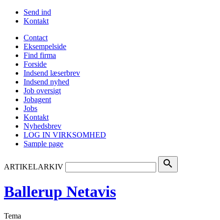
Send ind
Kontakt
Contact
Eksempelside
Find firma
Forside
Indsend læserbrev
Indsend nyhed
Job oversigt
Jobagent
Jobs
Kontakt
Nyhedsbrev
LOG IN VIRKSOMHED
Sample page
search
ARTIKELARKIV
Ballerup Netavis
Tema