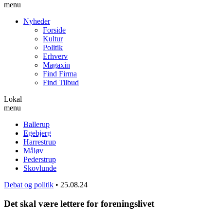
menu
Nyheder
Forside
Kultur
Politik
Erhverv
Magaxin
Find Firma
Find Tilbud
Lokal
menu
Ballerup
Egebjerg
Harrestrup
Måløv
Pederstrup
Skovlunde
Debat og politik
•
25.08.24
Det skal være lettere for foreningslivet