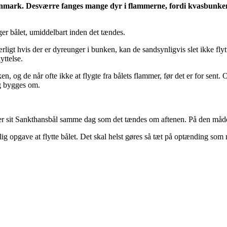
nmark. Desværre fanges mange dyr i flammerne, fordi kvasbunken
ger bålet, umiddelbart inden det tændes.
ligt hvis der er dyreunger i bunken, kan de sandsynligvis slet ikke flytt
ttelse.
en, og de når ofte ikke at flygte fra bålets flammer, før det er for sent.
og bygges om.
gger sit Sankthansbål samme dag som det tændes om aftenen. På den måd
g opgave at flytte bålet. Det skal helst gøres så tæt på optænding som m