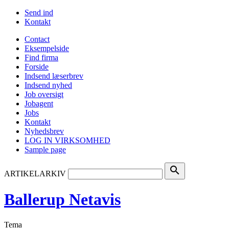
Send ind
Kontakt
Contact
Eksempelside
Find firma
Forside
Indsend læserbrev
Indsend nyhed
Job oversigt
Jobagent
Jobs
Kontakt
Nyhedsbrev
LOG IN VIRKSOMHED
Sample page
search
ARTIKELARKIV
Ballerup Netavis
Tema