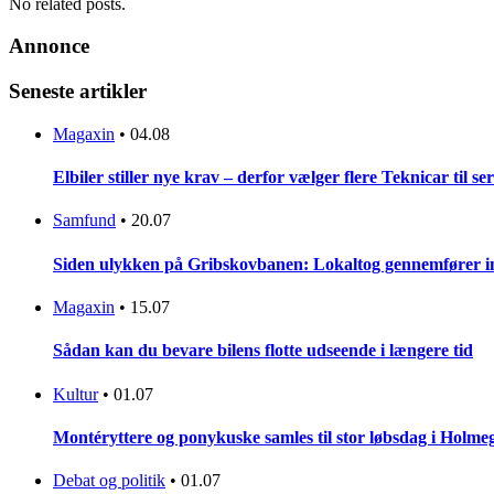
No related posts.
Annonce
Seneste artikler
Magaxin
•
04.08
Elbiler stiller nye krav – derfor vælger flere Teknicar til se
Samfund
•
20.07
Siden ulykken på Gribskovbanen: Lokaltog gennemfører initi
Magaxin
•
15.07
Sådan kan du bevare bilens flotte udseende i længere tid
Kultur
•
01.07
Montéryttere og ponykuske samles til stor løbsdag i Holme
Debat og politik
•
01.07