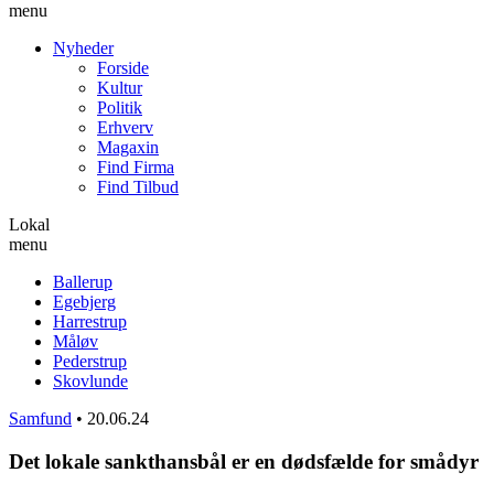
menu
Nyheder
Forside
Kultur
Politik
Erhverv
Magaxin
Find Firma
Find Tilbud
Lokal
menu
Ballerup
Egebjerg
Harrestrup
Måløv
Pederstrup
Skovlunde
Samfund
•
20.06.24
Det lokale sankthansbål er en dødsfælde for smådyr