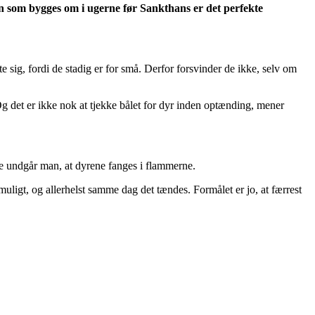
 som bygges om i ugerne før Sankthans er det perfekte
e sig, fordi de stadig er for små. Derfor forsvinder de ikke, selv om
 Og det er ikke nok at tjekke bålet for dyr inden optænding, mener
e undgår man, at dyrene fanges i flammerne.
uligt, og allerhelst samme dag det tændes. Formålet er jo, at færrest