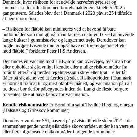
Danmark, hvor risikoen for at udvikle nerveforstyrrelser og
lammelser efter infektion med borreliabakterien aktuelt er 20-25
gange større. Således blev der i Danmark i 2023 påvist 254 tilfælde
af neuroborreliose.
– Risikoen for flåtbid kan minimeres ved at have så få bare
hudområder som muligt, når man færdes i naturen fx ved at anvende
lange bukser i gummistøvler og langærmet trøje. Derudover kan
nogle myggeafvisende midler også have en forebyggende effekt
mod flåtbid,” forklarer Peter H.S Andersen.
Der findes en vaccine mod TBE, som kan overvejes, hvis man bor
eller opholder sig jævnligt i kendte eller mulige risikoområder fra
forår til efterår og færdes regelmæssigt i skov eller krat – eller får
flåter på sig alene ved at færdes på stier. Risikoperioden i Danmark
er normalt fra maj til og med oktober måned, og vaccination på i alt
tre doser bør derfor påbegyndes inden da. Langt de fleste borgere
forventes ikke at have behov for vaccination.
Kendte risikoområder
er Bornholm samt Tisvilde Hegn og omegn
(Halsnæs og Gribskov kommuner).
Derudover vurderer SSI, baseret på påviste tilfælde siden 2021 i de
sammenhængende nordsjællandske skovområder, at der kan være et
eller flere afgrænsede risikoområder i følgende kommuner: