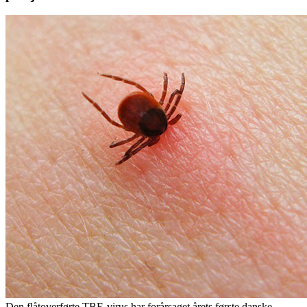
Den flåtoverførte TBE-virus har forårsaget årets første danske