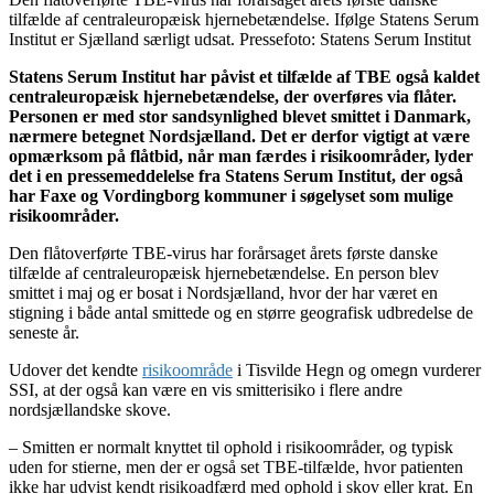
tilfælde af centraleuropæisk hjernebetændelse. Ifølge Statens Serum
Institut er Sjælland særligt udsat. Pressefoto: Statens Serum Institut
Statens Serum Institut har påvist et tilfælde af TBE også kaldet
centraleuropæisk hjernebetændelse, der overføres via flåter.
Personen er med stor sandsynlighed blevet smittet i Danmark,
nærmere betegnet Nordsjælland. Det er derfor vigtigt at være
opmærksom på flåtbid, når man færdes i risikoområder, lyder
det i en pressemeddelelse fra Statens Serum Institut, der også
har Faxe og Vordingborg kommuner i søgelyset som mulige
risikoområder.
Den flåtoverførte TBE-virus har forårsaget årets første danske
tilfælde af centraleuropæisk hjernebetændelse. En person blev
smittet i maj og er bosat i Nordsjælland, hvor der har været en
stigning i både antal smittede og en større geografisk udbredelse de
seneste år.
Udover det kendte
risikoområde
i Tisvilde Hegn og omegn vurderer
SSI, at der også kan være en vis smitterisiko i flere andre
nordsjællandske skove.
– Smitten er normalt knyttet til ophold i risikoområder, og typisk
uden for stierne, men der er også set TBE-tilfælde, hvor patienten
ikke har udvist kendt risikoadfærd med ophold i skov eller krat. En