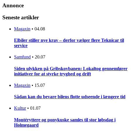
Annonce
Seneste artikler
Magaxin
•
04.08
Elbiler stiller nye krav – derfor vælger flere Teknicar til
service
Samfund
•
20.07
Siden ulykken på Gribskovbanen: Lokaltog gennemfører
initiativer for at styrke tryghed og drift
Magaxin
•
15.07
Sådan kan du bevare bilens flotte udseende i længere tid
Kultur
•
01.07
Montéryttere og ponykuske samles til stor løbsdag i
Holmegaard