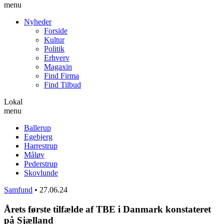
menu
Nyheder
Forside
Kultur
Politik
Erhverv
Magaxin
Find Firma
Find Tilbud
Lokal
menu
Ballerup
Egebjerg
Harrestrup
Måløv
Pederstrup
Skovlunde
Samfund
•
27.06.24
Årets første tilfælde af TBE i Danmark konstateret
på Sjælland