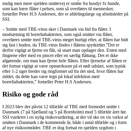
mulig men mere sjælden smittevej er smitte fra husdyr fx hunde,
som kan bære flåter i pelsen, som så overføres til mennesker,
fortæller Peter H.S Andersen, der er afdelingslæge og afsnitsleder på
SSI.
– Smitte med TBE-virus sker i Danmark via bid fra flåter. I
modsætning til borreliabakterien, som også smitter via flåter,
overføres smitte med TBE-virus meget hurtigt efter, at flåten har bidt
sig fast i huden, da TBE-virus findes i flåtens spytkirtler.”Det er
derfor vigtigt at fjerne en flåt, så snart man opdager den. Enten med
fingrene eller med en pincet eller en særlig flåttang. Det er ikke
afgørende, om man kan fjerne hele flåten. Efter fjernelse af flåten er
det fortsat vigtigt at være opmærksom på et rødt udslæt, som typisk
efter 1-2 uger breder sig ringformet ud fra det sted, hvor flåten har
siddet, da dette kan være tegn på lokal infektion med
borreliabakterien,” fortæller Peter H.S Andersen.
Risiko og gode råd
I 2023 blev der påvist 12 tilfælde af TBE med formodet smitte i
Danmark (7 på Sjælland og 5 på Bornholm) mod 5 tilfælde året før.
SSI vurderer i en nylig risikovurdering, at der vil ske en vis vækst af
smitten i Danmark i de kommende år, både i antal tilfælde og i form
af nye risikoområder. TBE er dog fortsat en sjælden sygdom i