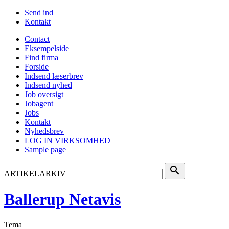
Send ind
Kontakt
Contact
Eksempelside
Find firma
Forside
Indsend læserbrev
Indsend nyhed
Job oversigt
Jobagent
Jobs
Kontakt
Nyhedsbrev
LOG IN VIRKSOMHED
Sample page
search
ARTIKELARKIV
Ballerup Netavis
Tema