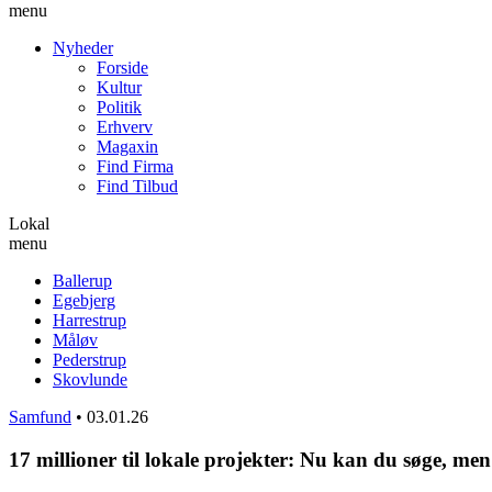
menu
Nyheder
Forside
Kultur
Politik
Erhverv
Magaxin
Find Firma
Find Tilbud
Lokal
menu
Ballerup
Egebjerg
Harrestrup
Måløv
Pederstrup
Skovlunde
Samfund
•
03.01.26
17 millioner til lokale projekter: Nu kan du søge, men 