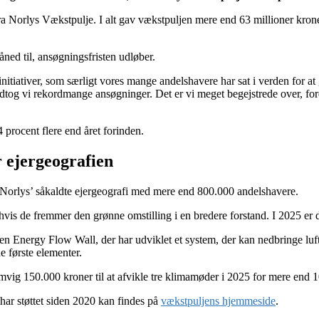
ra Norlys Vækstpulje. I alt gav vækstpuljen mere end 63 millioner kroner 
åned til, ansøgningsfristen udløber.
tiativer, som særligt vores mange andelshavere har sat i verden for at
 modtog vi rekordmange ansøgninger. Det er vi meget begejstrede over, fo
procent flere end året forinden.
r ejergeografien
r i Norlys’ såkaldte ejergeografi med mere end 800.000 andelshavere.
hvis de fremmer den grønne omstilling i en bredere forstand. I 2025 er der
n Energy Flow Wall, der har udviklet et system, der kan nedbringe luft
 første elementer.
ig 150.000 kroner til at afvikle tre klimamøder i 2025 for mere end 1
har støttet siden 2020 kan findes på
vækstpuljens hjemmeside
.