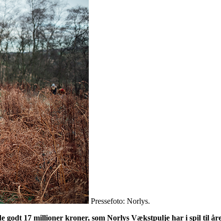
Pressefoto: Norlys.
e godt 17 millioner kroner, som Norlys Vækstpulje har i spil til år