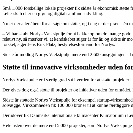
Små 1.000 forskellige lokale projekter fik sidste år økonomisk støtte f
fællesskab eller en grøn og digital samfundsudvikling.
Nu er der atter åbent for at søge om støtte, og i dag er der præcis én m
– Vi har skabt Norlys Vækstpulje for at bakke op om de mange gode ini
relativt ny, så mærker vi, at kendskabet stiger år for år, og sidste år
forskel, siger Jens Erik Platz, bestyrelsesformand for Norlys.
Sidste år modtog Norlys Vækstpulje mere end 2.600 ansøgninger – 14 
Støtte til innovative virksomheder uden fo
Norlys Vækstpulje er i særlig grad sat i verden for at støtte projekte
Der gives dog også støtte til projekter og initiativer uden for området, 
Sidste år støttede Norlys Vækstpulje for eksempel startup-virksomhede
solvægge. Virksomheden fik 100.000 kroner til at kunne færdiggøre de
Derudover fik Danmarks internationale klimacenter Klimatorium i Lemv
Hele listen over de mere end 5.000 projekter, som Norlys Vækstpulje 