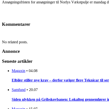
Ansøgningsfristen for ansøgninger til Norlys Vækstpulje er mandag d
Kommentarer
No related posts.
Annonce
Seneste artikler
Magaxin
•
04.08
Elbiler stiller nye krav – derfor vælger flere Teknicar til se
Samfund
•
20.07
Siden ulykken på Gribskovbanen: Lokaltog gennemfører initi
Magaxin
•
15.07